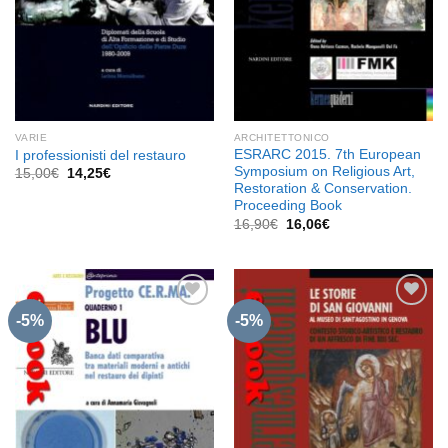
VARIE
ARCHITETTONICO
ESRARC 2015. 7th European
I professionisti del restauro
Symposium on Religious Art,
Il
Il
15,00
€
14,25
€
prezzo
prezzo
Restoration & Conservation.
originale
attuale
Proceeding Book
era:
è:
Il
Il
16,90
€
16,06
€
15,00€.
14,25€.
prezzo
prezzo
originale
attuale
era:
è:
16,90€.
16,06€.
-5%
-5%
Aggiungi
Aggiungi
alla lista
alla lista
dei
dei
desideri
desideri