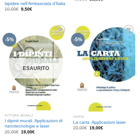
prezzo
prezzo
lapidee nell’Ambasciata d’Italia
originale
attuale
Il
Il
10,00
€
9,50
€
era:
è:
prezzo
prezzo
40,00€.
38,00€.
originale
attuale
era:
è:
10,00€.
9,50€.
-5%
-5%
Aggiungi
Aggiungi
alla lista
alla lista
dei
dei
desideri
desideri
ESAURITO
PITTURE MURALI
CARTA
I dipinti murali. Applicazioni di
La carta. Applicazioni laser
nanotecnologie e laser
Il
Il
20,00
€
19,00
€
Il
Il
prezzo
prezzo
20,00
€
19,00
€
prezzo
prezzo
originale
attuale
originale
attuale
era:
è: