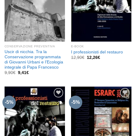
CONSERVAZIONE PREVENTIVA
E-BOOK
Uscir di nicchia. Tra la
I professionisti del restauro
Conservazione programmata
Il
Il
12,90
€
12,26
€
prezzo
prezzo
di Giovanni Urbani e l’Ecologia
originale
attuale
integrale di Papa Francesco
era:
è:
Il
Il
9,90
€
9,41
€
12,90€.
12,26€.
prezzo
prezzo
originale
attuale
era:
è:
9,90€.
9,41€.
-5%
-5%
Aggiungi
Aggiungi
alla lista
alla lista
dei
dei
desideri
desideri