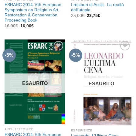
ESRARC 2014. 6th European
I restauri di Assisi. La realtà
Symposium on Religious Art,
dell’utopia
Restoration & Conservation.
Il
Il
25,00
€
23,75
€
prezzo
prezzo
Proceeding Book
originale
attuale
Il
Il
16,90
€
16,06
€
era:
è:
prezzo
prezzo
25,00€.
23,75€.
originale
attuale
era:
è:
16,90€.
16,06€.
-5%
-5%
Aggiungi
Aggiungi
alla lista
alla lista
dei
dei
desideri
desideri
ESAURITO
ESAURITO
ARCHITETTONICO
ESPERIENZE
ESRARC 2014. 6th European
Leonardo. L’Ultima Cena.