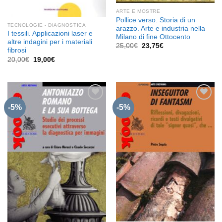
ARTE E MOSTRE
Pollice verso. Storia di un
TECNOLOGIE - DIAGNOSTICA
arazzo. Arte e industria nella
I tessili. Applicazioni laser e
Milano di fine Ottocento
altre indagini per i materiali
Il
Il
25,00
€
23,75
€
fibrosi
prezzo
prezzo
originale
attuale
Il
Il
20,00
€
19,00
€
era:
è:
prezzo
prezzo
25,00€.
23,75€.
originale
attuale
era:
è:
20,00€.
19,00€.
-5%
-5%
Aggiungi
Aggiungi
alla lista
alla lista
dei
dei
desideri
desideri