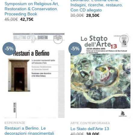
Symposium on Religious Art,
Indagini, ricerche, restauro.
Restoration & Conservation.
Con CD allegato
Proceeding Book
Il
Il
30,00
€
28,50
€
Il
Il
prezzo
prezzo
45,00
€
42,75
€
prezzo
prezzo
originale
attuale
originale
attuale
era:
è:
era:
è:
30,00€.
28,50€.
45,00€.
42,75€.
-5%
-5%
Aggiungi
Aggiungi
alla lista
alla lista
dei
dei
desideri
desideri
ESPERIENZE
ARTE CONTEMPORANEA
Restauri a Berlino. Le
Lo Stato dell’Arte 13
decorazioni rinascimentali
Il
Il
40,00
€
38,00
€