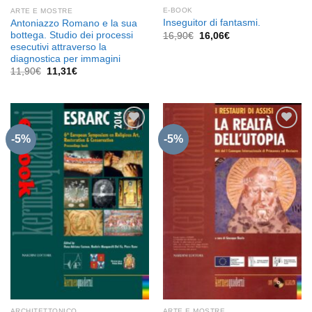
E-BOOK
ARTE E MOSTRE
Inseguitor di fantasmi.
Antoniazzo Romano e la sua
bottega. Studio dei processi
Il
Il
16,90
€
16,06
€
prezzo
prezzo
esecutivi attraverso la
originale
attuale
diagnostica per immagini
era:
è:
Il
Il
16,90€.
16,06€.
11,90
€
11,31
€
prezzo
prezzo
originale
attuale
era:
è:
11,90€.
11,31€.
-5%
-5%
Aggiungi
Aggiungi
alla lista
alla lista
dei
dei
desideri
desideri
ARCHITETTONICO
ARTE E MOSTRE