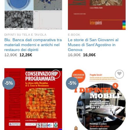
DIPINTI SU TELA E TAVOLA
E-BOOK
Blu. Banca dati comparativa tra
Le storie di San Giovanni al
materiali moderni e antichi nel
Museo di Sant’Agostino in
restauro dei dipinti
Genova
Il
Il
Il
Il
12,90
€
12,26
€
16,90
€
16,06
€
prezzo
prezzo
prezzo
prezzo
originale
attuale
originale
attuale
era:
è:
era:
è:
12,90€.
12,26€.
16,90€.
16,06€.
-5%
-5%
Aggiungi
Aggiungi
alla lista
alla lista
dei
dei
desideri
desideri