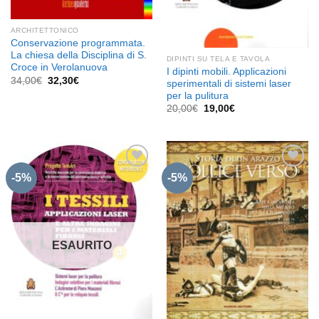
ARCHITETTONICO
Conservazione programmata.
La chiesa della Disciplina di S.
DIPINTI SU TELA E TAVOLA
Croce in Verolanuova
I dipinti mobili. Applicazioni
Il
Il
34,00
€
32,30
€
sperimentali di sistemi laser
prezzo
prezzo
per la pulitura
originale
attuale
era:
è:
Il
Il
20,00
€
19,00
€
34,00€.
32,30€.
prezzo
prezzo
originale
attuale
era:
è:
20,00€.
19,00€.
-5%
-5%
Aggiungi
Aggiungi
alla lista
alla lista
dei
dei
desideri
desideri
ESAURITO