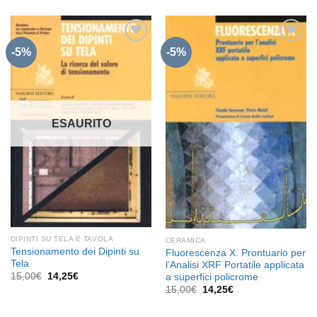
originale
attuale
era:
è:
30,00€.
28,50€.
-5%
-5%
Aggiungi
Aggiungi
alla lista
alla lista
dei
dei
desideri
desideri
ESAURITO
DIPINTI SU TELA E TAVOLA
CERAMICA
Tensionamento dei Dipinti su
Fluorescenza X. Prontuario per
Tela
l’Analisi XRF Portatile applicata
Il
Il
15,00
€
14,25
€
a superfici policrome
prezzo
prezzo
Il
Il
15,00
€
14,25
€
originale
attuale
prezzo
prezzo
era:
è:
originale
attuale
15,00€.
14,25€.
era:
è: