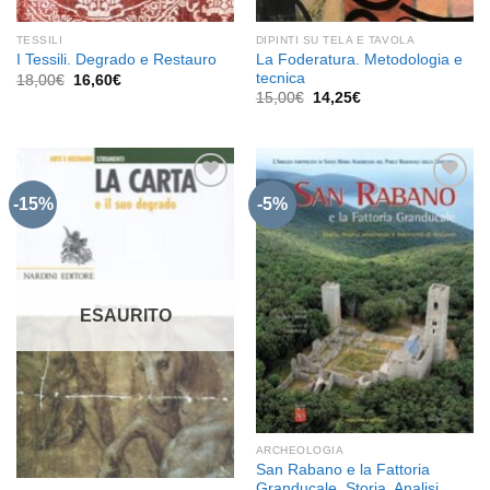
TESSILI
DIPINTI SU TELA E TAVOLA
La Foderatura. Metodologia e
I Tessili. Degrado e Restauro
tecnica
Il
Il
18,00
€
16,60
€
prezzo
prezzo
Il
Il
15,00
€
14,25
€
originale
attuale
prezzo
prezzo
era:
è:
originale
attuale
18,00€.
16,60€.
era:
è:
15,00€.
14,25€.
-15%
-5%
Aggiungi
Aggiungi
alla lista
alla lista
dei
dei
desideri
desideri
ESAURITO
ARCHEOLOGIA
San Rabano e la Fattoria
Granducale. Storia, Analisi