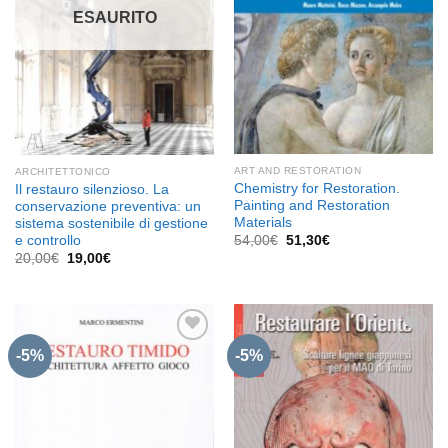
ESAURITO
ART AND RESTORATION
ARCHITETTONICO
Chemistry for Restoration.
Il restauro silenzioso. La
Painting and Restoration
conservazione preventiva: un
Materials
sistema sostenibile di gestione
Il
Il
e controllo
54,00
€
51,30
€
prezzo
prezzo
Il
Il
20,00
€
19,00
€
originale
attuale
prezzo
prezzo
era:
è:
originale
attuale
54,00€.
51,30€.
era:
è:
20,00€.
19,00€.
-5%
-5%
Aggiungi
Aggiungi
alla lista
alla lista
dei
dei
desideri
desideri