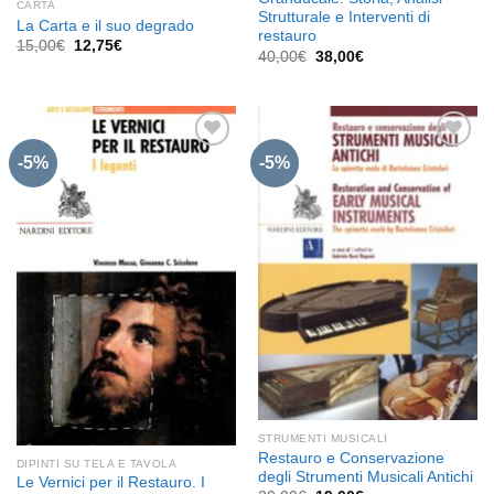
CARTA
Strutturale e Interventi di
La Carta e il suo degrado
restauro
Il
Il
15,00
€
12,75
€
Il
Il
40,00
€
38,00
€
prezzo
prezzo
prezzo
prezzo
originale
attuale
originale
attuale
era:
è:
era:
è:
15,00€.
12,75€.
40,00€.
38,00€.
-5%
-5%
Aggiungi
Aggiungi
alla lista
alla lista
dei
dei
desideri
desideri
STRUMENTI MUSICALI
Restauro e Conservazione
DIPINTI SU TELA E TAVOLA
degli Strumenti Musicali Antichi
Le Vernici per il Restauro. I