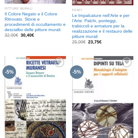
PITTURE MURALI
FONTI
Il Colore Negato e il Colore
Le Impalcature nell’Arte e per
Ritrovato. Storie e
l’Arte. Palchi, ponteggi,
procedimenti di occultamento e
trabiccoli e armature per la
descialbo delle pitture murali.
realizzazione e il restauro delle
Il
Il
32,00
€
30,40
€
pitture murali
prezzo
prezzo
Il
Il
25,00
€
23,75
€
originale
attuale
prezzo
prezzo
era:
è:
originale
attuale
32,00€.
30,40€.
era:
è:
25,00€.
23,75€.
-5%
-5%
Aggiungi
Aggiungi
alla lista
alla lista
dei
dei
desideri
desideri