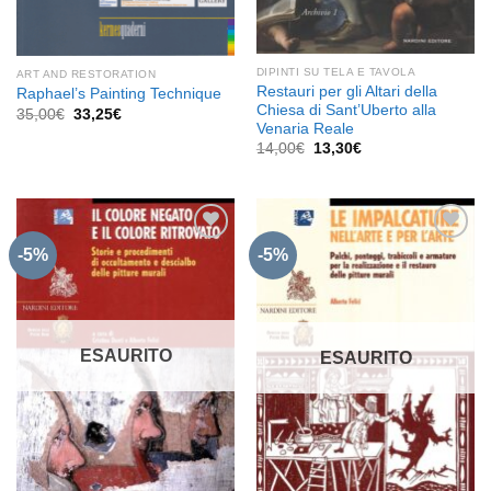
DIPINTI SU TELA E TAVOLA
ART AND RESTORATION
Restauri per gli Altari della
Raphael’s Painting Technique
Chiesa di Sant’Uberto alla
Il
Il
35,00
€
33,25
€
prezzo
prezzo
Venaria Reale
originale
attuale
Il
Il
14,00
€
13,30
€
era:
è:
prezzo
prezzo
35,00€.
33,25€.
originale
attuale
era:
è:
14,00€.
13,30€.
-5%
-5%
Aggiungi
Aggiungi
alla lista
alla lista
dei
dei
desideri
desideri
ESAURITO
ESAURITO