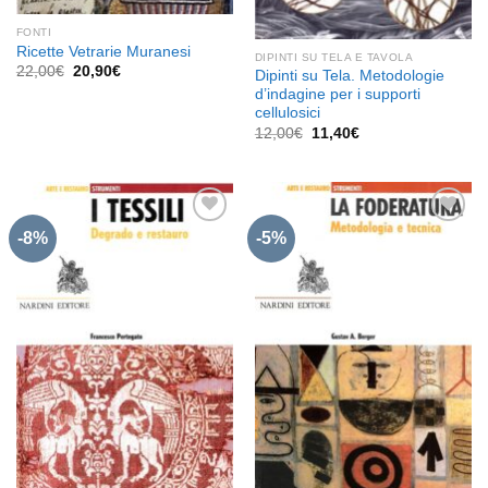
FONTI
Ricette Vetrarie Muranesi
DIPINTI SU TELA E TAVOLA
Il
Il
22,00
€
20,90
€
Dipinti su Tela. Metodologie
prezzo
prezzo
d’indagine per i supporti
originale
attuale
cellulosici
era:
è:
22,00€.
20,90€.
Il
Il
12,00
€
11,40
€
prezzo
prezzo
originale
attuale
era:
è:
12,00€.
11,40€.
-8%
-5%
Aggiungi
Aggiungi
alla lista
alla lista
dei
dei
desideri
desideri