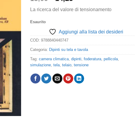
prezzo
prezzo
La ricerca del valore di tensionamento
originale
attuale
era:
è:
Esaurito
15,00€.
14,25€.
Aggiungi alla lista dei desideri
COD:
9788840440747
Categoria:
Dipinti su tela e tavola
Tag:
camera climatica
,
dipinti
,
foderatura
,
pellicola
,
simulazione
,
tela
,
telaio
,
tensione