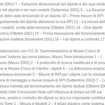
ile 2001) 7 – Variazioni dimensionali del dipinto e dei suoi mode
e nel dipinto e nei suoi modelli (Settembre 2001) 9 – La Reazio
ne dello stato tensionale di un dipinto 10 – Prime misure di RPI
portamento del dipinto attraverso la sua RPI 12 – Le misure del
e modelli, scelta della tensione (Ottobre 2001) 14 – Due dipinti
 ricerca (Ottobre 2001) 15 – Prima misurazione del tensionament
mazioni inattese (Novembre 2001) 16 – I tre dipinti a confronto 17
llaborazione con l’I.C.R. Sperimentazione al Museo Civico di
ione” Antonio Iaccarino Idelson, Mauro Torre Introduzione 1 – I
voro (Marzo 2002) 2 – Il protocollo di ricerca modificato e le pro
e al Museo Civico di Viterbo: i dipinti 4 – La definizione empiri
hedatura tensionale 5 – Misure di RPI per i dipinti con la chioda
stemi di montaggio e nuove misure di RPI (Settembre 2002) 7 – L
misura indiretta del tensionamento dei dipinti studiati (Ottobre 20
nto Utile Conclusioni Note sull’influenza di tempo ed UR sul
e, analisi e controllo dei dipinti su tela Un importante contribu
ro Torre 1 – Misura e Modelli 2 – Il telaio elastico come sistema 