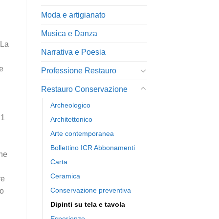
Moda e artigianato
Musica e Danza
 La
Narrativa e Poesia
 e
Professione Restauro
Restauro Conservazione
Archeologico
.1
Architettonico
Arte contemporanea
Bollettino ICR Abbonamenti
one
Carta
Ceramica
re
Conservazione preventiva
io
Dipinti su tela e tavola
Esperienze