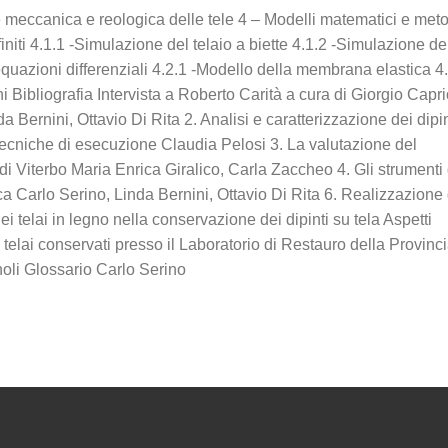
e meccanica e reologica delle tele 4 – Modelli matematici e meto
niti 4.1.1 -Simulazione del telaio a biette 4.1.2 -Simulazione de
equazioni differenziali 4.2.1 -Modello della membrana elastica 4
 Bibliografia Intervista a Roberto Carità a cura di Giorgio Caprio
a Bernini, Ottavio Di Rita 2. Analisi e caratterizzazione dei dipin
e tecniche di esecuzione Claudia Pelosi 3. La valutazione del
i Viterbo Maria Enrica Giralico, Carla Zaccheo 4. Gli strumenti 
 Carlo Serino, Linda Bernini, Ottavio Di Rita 6. Realizzazione 
dei telai in legno nella conservazione dei dipinti su tela Aspetti
 telai conservati presso il Laboratorio di Restauro della Provinc
oli Glossario Carlo Serino