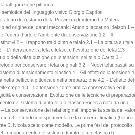
 raffigurazione pittorica
 semiotica del linguaggio visivo Giorgio Capriotti
ratorio di Restauro della Provincia di Viterbo La Materia
laio ed origine dei danni meccanici Antonio Iaccarino Idelson 1 –
ell’opera d’arte e l’ambiente di conservazione 1.2 – Il
utivi 2 – Il rapporto tra dipinto e telaio 2.1 – La pittura su tela
 – L’interazione tra tela e telaio, e l’evoluzione dei telai 2.3 –
dio della distribuzione delle tensioni nel telaio Carità 3 –
todo per conservare i telai originali 3.2 – Nuovi telai basati su
istema di tensionamento elastico 4 – Gli effetti della tensione 4
nella pellicola pittorica e nella preparazione 4.2 – L’effetto del
lle crepe 4.3 – La tensione come pratica conservativa ed il
Rigidità e conservazione. Evoluzione delle tecniche di preparazi
mento del sistema dipinto-telaio elastico Ricerca nata da una
– La conservazione dei telai originali impone la scelta del valo
ricerca 3 – Condizioni sperimentali e la camera climatica (Genna
ante S. Nicola scelto come modello. Le prime fasi del protocollo
l comportamento del sistema dipinto-telaio elastico 6 –