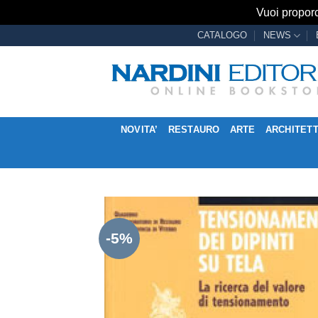
Vuoi proporc
Salta
CATALOGO
NEWS
ai
contenuti
NOVITA’
RESTAURO
ARTE
ARCHITET
-5%