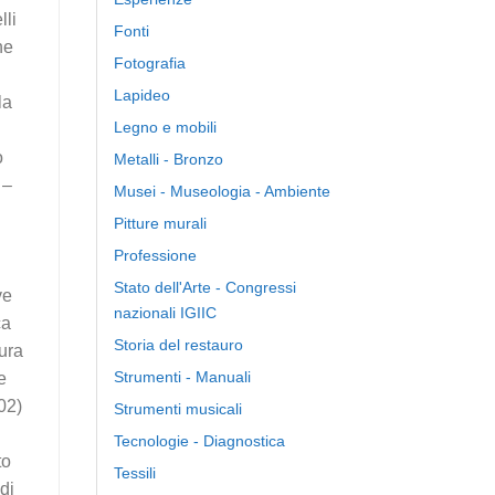
lli
Fonti
ne
Fotografia
Lapideo
la
Legno e mobili
o
Metalli - Bronzo
 –
Musei - Museologia - Ambiente
Pitture murali
Professione
Stato dell'Arte - Congressi
ve
nazionali IGIIC
ca
Storia del restauro
tura
Strumenti - Manuali
e
02)
Strumenti musicali
Tecnologie - Diagnostica
to
Tessili
di