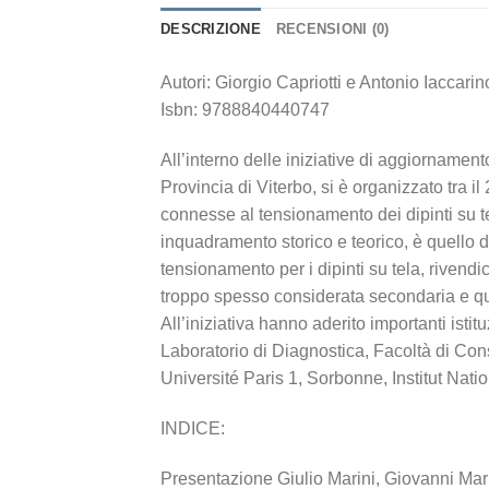
DESCRIZIONE
RECENSIONI (0)
Autori: Giorgio Capriotti e Antonio Iaccarin
Isbn: 9788840440747
All’interno delle iniziative di aggiorname
Provincia di Viterbo, si è organizzato tra i
connesse al tensionamento dei dipinti su te
inquadramento storico e teorico, è quello di
tensionamento per i dipinti su tela, rivendi
troppo spesso considerata secondaria e quin
All’iniziativa hanno aderito importanti ist
Laboratorio di Diagnostica, Facoltà di Cons
Université Paris 1, Sorbonne, Institut Nati
INDICE:
Presentazione Giulio Marini, Giovanni Mar