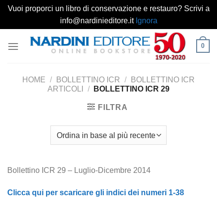
Vuoi proporci un libro di conservazione e restauro? Scrivi a
info@nardinieditore.it
Ignora
Salta
0
ai
contenuti
HOME
/
BOLLETTINO ICR
/
BOLLETTINO ICR
ARTICOLI
/
BOLLETTINO ICR 29
FILTRA
Bollettino ICR 29 – Luglio-Dicembre 2014
Clicca qui per scaricare gli indici dei numeri 1-38