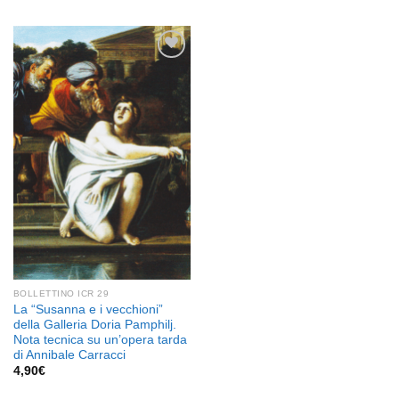
Aggiungi
alla lista
dei
desideri
BOLLETTINO ICR 29
La “Susanna e i vecchioni”
della Galleria Doria Pamphilj.
Nota tecnica su un’opera tarda
di Annibale Carracci
4,90
€