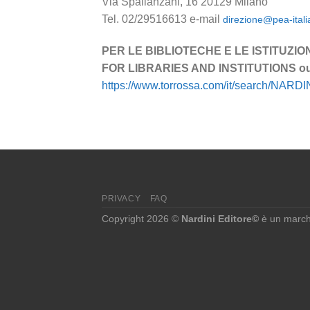
Via Spallanzani, 16 20129 Milano
Tel. 02/
29516613
e-mail
direzione@pea-italia
PER LE BIBLIOTECHE E LE ISTITUZIONI 
FOR LIBRARIES AND INSTITUTIONS our c
https://www.torrossa.com/it/search/NARDI
PRIVACY
FAQ
Copyright 2026 ©
Nardini Editore©
è un marchi