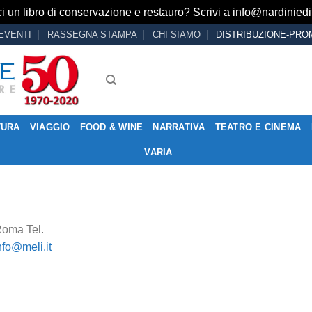
i un libro di conservazione e restauro? Scrivi a
info@nardiniedit
EVENTI
RASSEGNA STAMPA
CHI SIAMO
DISTRIBUZIONE-PRO
TURA
VIAGGIO
FOOD & WINE
NARRATIVA
TEATRO E CINEMA
VARIA
Roma Tel.
nfo@meli.it