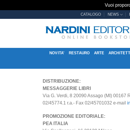
Vuoi proporc
Salta
CATALOGO
NEWS
ai
contenuti
NOVITA’
RESTAURO
ARTE
ARCHITET
DISTRIBUZIONE:
MESSAGGERIE LIBRI
Via G. Verdi, 8 20090 Assago (MI) 00167 
02/45774.1 r.a.- Fax 02/45701032 e-mail
i
PROMOZIONE EDITORIALE:
PEA ITALIA