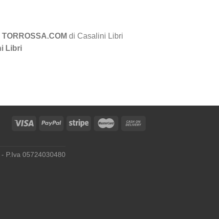
orma TORROSSA.COM
di Casalini Libri
 Libri
ly - P.Iva 05724030480