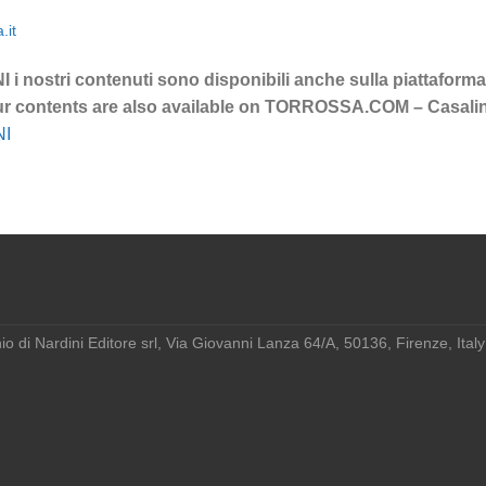
.it
i nostri contenuti sono disponibili anche sulla piattaf
ontents are also available on TORROSSA.COM – Casalini
NI
o di Nardini Editore srl, Via Giovanni Lanza 64/A, 50136, Firenze, Ita