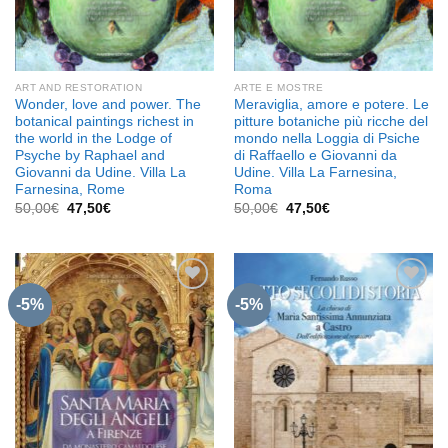
ART AND RESTORATION
ARTE E MOSTRE
Wonder, love and power. The
Meraviglia, amore e potere. Le
botanical paintings richest in
pitture botaniche più ricche del
the world in the Lodge of
mondo nella Loggia di Psiche
Psyche by Raphael and
di Raffaello e Giovanni da
Giovanni da Udine. Villa La
Udine. Villa La Farnesina,
Farnesina, Rome
Roma
Il
Il
Il
Il
50,00
€
47,50
€
50,00
€
47,50
€
prezzo
prezzo
prezzo
prezzo
originale
attuale
originale
attuale
era:
è:
era:
è:
50,00€.
47,50€.
50,00€.
47,50€.
-5%
-5%
Aggiungi
Aggiungi
alla lista
alla lista
dei
dei
desideri
desideri