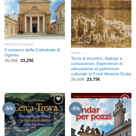
ARCHITETTONICO
Il restauro della Cattedrale di
VARIA
Ugento
Terra di incontro, dialogo e
Il
Il
35,00
€
33,25
€
conoscenza. Esperienze di
prezzo
prezzo
originale
attuale
educazione al patrimonio
era:
è:
culturale in Friuli Venezia Giulia
35,00€.
33,25€.
Il
Il
25,00
€
23,75
€
prezzo
prezzo
originale
attuale
era:
è:
25,00€.
23,75€.
-5%
-5%
Aggiungi
Aggiungi
alla lista
alla lista
dei
dei
desideri
desideri