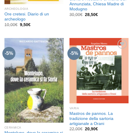
Annunziata, Chiesa Madre di
Modugno
ARCHEOLOGIA
Ore cretesi. Diario di un
Il
Il
30,00
€
28,50
€
prezzo
prezzo
archeologo
originale
attuale
Il
Il
10,00
€
9,50
€
era:
è:
prezzo
prezzo
30,00€.
28,50€.
originale
attuale
era:
è:
10,00€.
9,50€.
-5%
-5%
Aggiungi
Aggiungi
alla lista
alla lista
dei
dei
desideri
desideri
VARIA
Mastros de pannos. La
tradizione della sartoria
artigianale a Orani
CERAMICA
Il
Il
22,00
€
20,90
€
prezzo
prezzo
Montelupo, dove la ceramica si