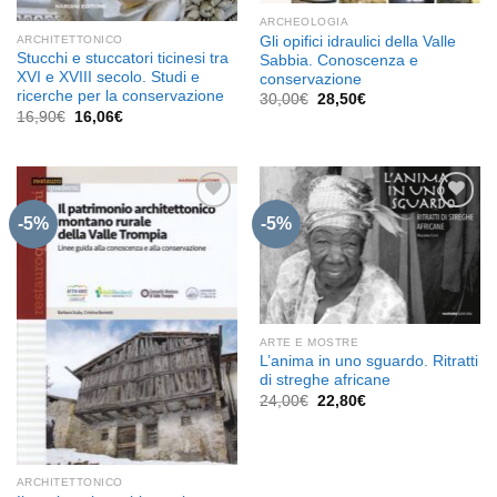
ARCHEOLOGIA
Gli opifici idraulici della Valle
ARCHITETTONICO
Stucchi e stuccatori ticinesi tra
Sabbia. Conoscenza e
XVI e XVIII secolo. Studi e
conservazione
ricerche per la conservazione
Il
Il
30,00
€
28,50
€
prezzo
prezzo
Il
Il
16,90
€
16,06
€
originale
attuale
prezzo
prezzo
era:
è:
originale
attuale
30,00€.
28,50€.
era:
è:
16,90€.
16,06€.
-5%
-5%
Aggiungi
Aggiungi
alla lista
alla lista
dei
dei
desideri
desideri
ARTE E MOSTRE
L’anima in uno sguardo. Ritratti
di streghe africane
Il
Il
24,00
€
22,80
€
prezzo
prezzo
originale
attuale
era:
è:
24,00€.
22,80€.
ARCHITETTONICO