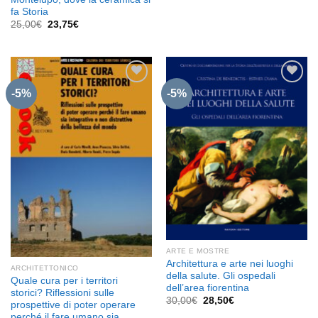
originale
attuale
fa Storia
era:
è:
Il
Il
25,00
€
23,75
€
22,00€.
20,90€.
prezzo
prezzo
originale
attuale
era:
è:
25,00€.
23,75€.
-5%
-5%
Aggiungi
Aggiungi
alla lista
alla lista
dei
dei
desideri
desideri
ARTE E MOSTRE
Architettura e arte nei luoghi
ARCHITETTONICO
della salute. Gli ospedali
Quale cura per i territori
dell’area fiorentina
storici? Riflessioni sulle
Il
Il
30,00
€
28,50
€
prospettive di poter operare
prezzo
prezzo
perché il fare umano sia