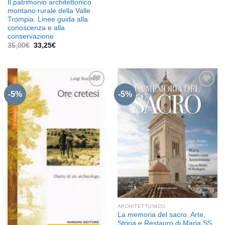
Il patrimonio architettonico
montano rurale della Valle
Trompia. Linee guida alla
conoscenza e alla
conservazione
Il
Il
35,00
€
33,25
€
prezzo
prezzo
originale
attuale
era:
è:
35,00€.
33,25€.
-5%
-5%
Aggiungi
Aggiungi
alla lista
alla lista
dei
dei
desideri
desideri
ARCHITETTONICO
La memoria del sacro. Arte,
Storia e Restauro di Maria SS.