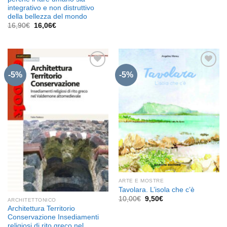
originale
attuale
era:
è:
integrativo e non distruttivo
30,00€.
28,50€.
della bellezza del mondo
Il
Il
16,90
€
16,06
€
prezzo
prezzo
originale
attuale
era:
è:
16,90€.
16,06€.
-5%
-5%
Aggiungi
Aggiungi
alla lista
alla lista
dei
dei
desideri
desideri
ARTE E MOSTRE
Tavolara. L’isola che c’è
Il
Il
10,00
€
9,50
€
ARCHITETTONICO
prezzo
prezzo
Architettura Territorio
originale
attuale
Conservazione Insediamenti
era:
è:
10,00€.
9,50€.
religiosi di rito greco nel