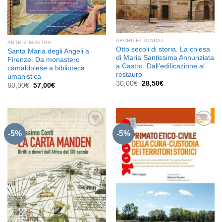
ARCHITETTONICO
ARTE E MOSTRE
Otto secoli di storia. La chiesa
Santa Maria degli Angeli a
di Maria Santissima Annunziata
Firenze. Da monastero
a Castro. Dall’edificazione al
camaldolese a biblioteca
restauro
umanistica
Il
Il
30,00
€
28,50
€
Il
Il
60,00
€
57,00
€
prezzo
prezzo
prezzo
prezzo
originale
attuale
originale
attuale
era:
è:
era:
è:
30,00€.
28,50€.
60,00€.
57,00€.
-5%
-5%
Aggiungi
Aggiungi
alla lista
alla lista
dei
dei
desideri
desideri