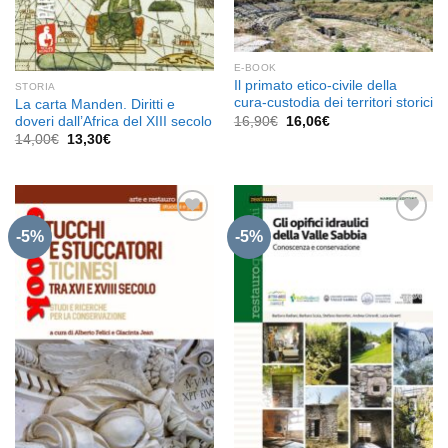
E-BOOK
Il primato etico-civile della
STORIA
cura-custodia dei territori storici
La carta Manden. Diritti e
Il
Il
16,90
€
16,06
€
doveri dall’Africa del XIII secolo
prezzo
prezzo
Il
Il
14,00
€
13,30
€
originale
attuale
prezzo
prezzo
era:
è:
originale
attuale
16,90€.
16,06€.
era:
è:
14,00€.
13,30€.
-5%
-5%
Aggiungi
Aggiungi
alla lista
alla lista
dei
dei
desideri
desideri