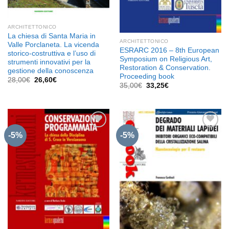
ARCHITETTONICO
La chiesa di Santa Maria in
ARCHITETTONICO
Valle Porclaneta. La vicenda
ESRARC 2016 – 8th European
storico-costruttiva e l’uso di
Symposium on Religious Art,
strumenti innovativi per la
Restoration & Conservation.
gestione della conoscenza
Proceeding book
Il
Il
28,00
€
26,60
€
Il
Il
35,00
€
33,25
€
prezzo
prezzo
prezzo
prezzo
originale
attuale
originale
attuale
era:
è:
era:
è:
28,00€.
26,60€.
35,00€.
33,25€.
-5%
-5%
Aggiungi
Aggiungi
alla lista
alla lista
dei
dei
desideri
desideri