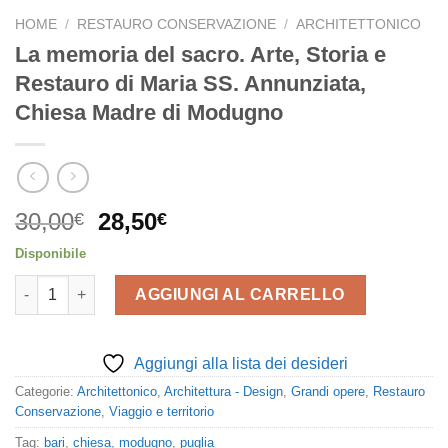
HOME
/
RESTAURO CONSERVAZIONE
/
ARCHITETTONICO
La memoria del sacro. Arte, Storia e
Restauro di Maria SS. Annunziata,
Chiesa Madre di Modugno
Il
Il
30,00
28,50
€
€
prezzo
prezzo
Disponibile
originale
attuale
La memoria del sacro. Arte, Storia e Restauro di Maria SS. An
era:
è:
AGGIUNGI AL CARRELLO
30,00€.
28,50€.
Aggiungi alla lista dei desideri
Categorie:
Architettonico
,
Architettura - Design
,
Grandi opere
,
Restauro
Conservazione
,
Viaggio e territorio
Tag:
bari
,
chiesa
,
modugno
,
puglia