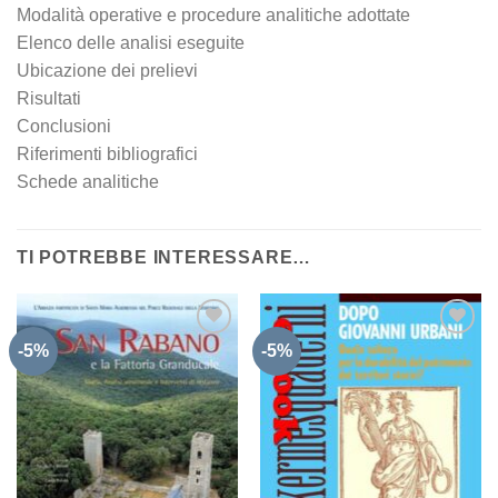
Modalità operative e procedure analitiche adottate
Elenco delle analisi eseguite
Ubicazione dei prelievi
Risultati
Conclusioni
Riferimenti bibliografici
Schede analitiche
TI POTREBBE INTERESSARE…
-5%
-5%
Aggiungi
Aggiungi
alla lista
alla lista
dei
dei
desideri
desideri