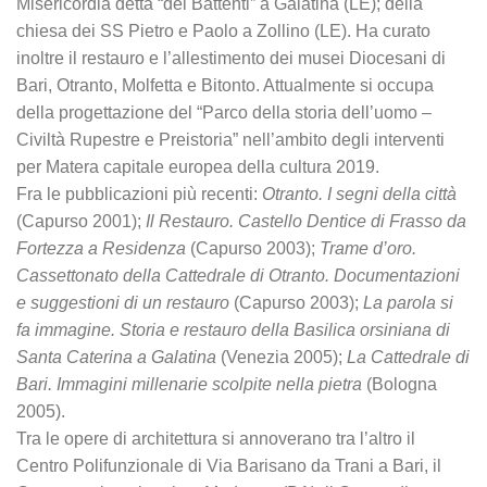
Misericordia detta “dei Battenti” a Galatina (LE); della
chiesa dei SS Pietro e Paolo a Zollino (LE). Ha curato
inoltre il restauro e l’allestimento dei musei Diocesani di
Bari, Otranto, Molfetta e Bitonto. Attualmente si occupa
della progettazione del “Parco della storia dell’uomo –
Civiltà Rupestre e Preistoria” nell’ambito degli interventi
per Matera capitale europea della cultura 2019.
Fra le pubblicazioni più recenti:
Otranto. I segni della città
(Capurso 2001);
Il Restauro. Castello Dentice di Frasso da
Fortezza a Residenza
(Capurso 2003);
Trame d’oro.
Cassettonato della Cattedrale di Otranto. Documentazioni
e suggestioni di un restauro
(Capurso 2003);
La parola si
fa immagine. Storia e restauro della Basilica orsiniana di
Santa Caterina a Galatina
(Venezia 2005);
La Cattedrale di
Bari. Immagini millenarie scolpite nella pietra
(Bologna
2005).
Tra le opere di architettura si annoverano tra l’altro il
Centro Polifunzionale di Via Barisano da Trani a Bari, il