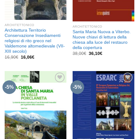
ARCHITETTONICO
ARCHITETTONICO
Architettura Territorio
Santa Maria Nuova a Viterbo.
Conservazione Insediamenti
Nuove chiavi di lettura della
religiosi di rito greco nel
chiesa alla luce del restauro
Valdemone altomedievale (VII-
della copertura
XIII secolo)
Il
Il
38,00
€
36,10
€
Il
Il
prezzo
prezzo
16,90
€
16,06
€
prezzo
prezzo
originale
attuale
originale
attuale
era:
è:
era:
è:
38,00€.
36,10€.
16,90€.
16,06€.
-5%
-5%
Aggiungi
Aggiungi
alla lista
alla lista
dei
dei
desideri
desideri