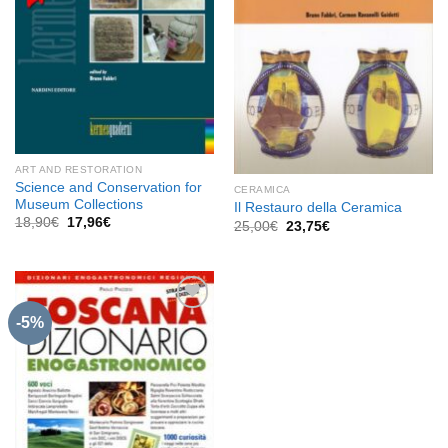
ART AND RESTORATION
Science and Conservation for
CERAMICA
Museum Collections
Il Restauro della Ceramica
Il
Il
18,90
€
17,96
€
Il
Il
25,00
€
23,75
€
prezzo
prezzo
prezzo
prezzo
originale
attuale
originale
attuale
era:
è:
era:
è:
18,90€.
17,96€.
25,00€.
23,75€.
-5%
Aggiungi
alla lista
dei
desideri