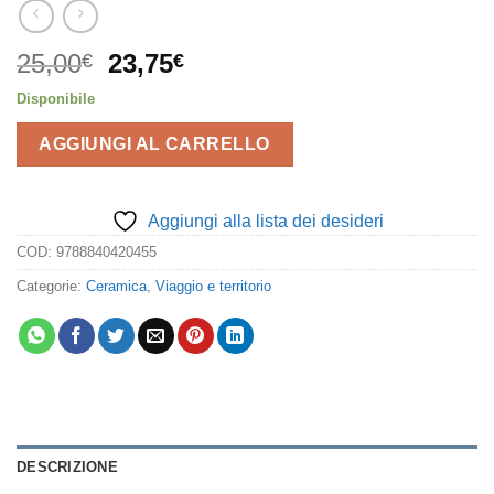
Il
Il
25,00
23,75
€
€
prezzo
prezzo
Disponibile
originale
attuale
era:
è:
AGGIUNGI AL CARRELLO
25,00€.
23,75€.
Aggiungi alla lista dei desideri
COD:
9788840420455
Categorie:
Ceramica
,
Viaggio e territorio
DESCRIZIONE