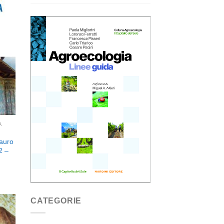
ngi
ista
i
eri
A
tauro
2 –
CATEGORIE