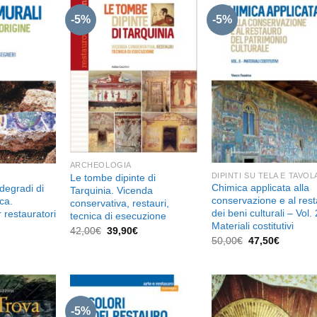
-5%
-5%
Aggiungi
Aggiungi
Aggiu
alla lista
alla lista
alla l
dei
dei
de
desideri
desideri
desid
ARCHEOLOGIA
DIPINTI SU TELA E TAVOL
Le tombe dipinte di
Chimica applicata alla
 degradi di
Tarquinia. Vicenda
conservazione e al res
ca.
conservativa, restauri,
dei beni culturali – Vol. 
 restauratori
tecnica di esecuzione
Materiali costitutivi
Il
Il
42,00
€
39,90
€
prezzo
prezzo
Il
Il
l
50,00
€
47,50
€
originale
attuale
prezzo
prezzo
prezzo
era:
è:
originale
attuale
e
attuale
42,00€.
39,90€.
era:
è:
è:
50,00€.
47,50€.
41,80€.
-5%