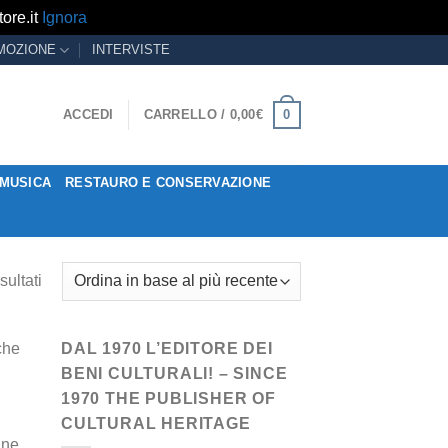
ore.it
Ignora
MOZIONE
INTERVISTE
0
ACCEDI
CARRELLO /
0,00
€
MUSICA
RESTAURO E CONSERVAZIONE
sultati
che
DAL 1970 L’EDITORE DEI
BENI CULTURALI! – SINCE
1970 THE PUBLISHER OF
CULTURAL HERITAGE
ine