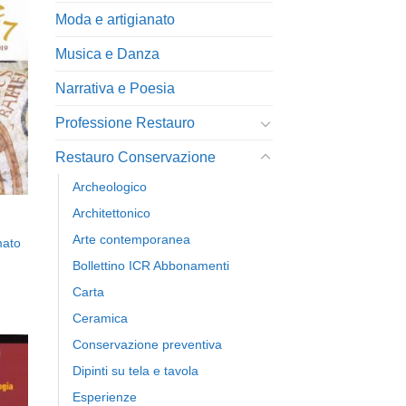
Moda e artigianato
ngi
Musica e Danza
ista
i
eri
Narrativa e Poesia
Professione Restauro
Restauro Conservazione
Archeologico
Architettonico
Arte contemporanea
mato
Bollettino ICR Abbonamenti
Carta
Ceramica
Conservazione preventiva
Dipinti su tela e tavola
Esperienze