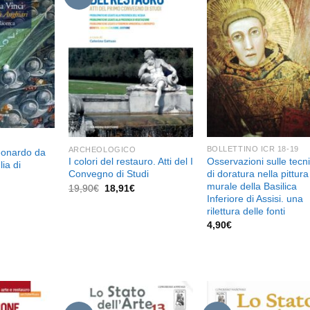
Aggiungi
Aggiungi
Aggiu
alla lista
alla lista
alla l
dei
dei
de
desideri
desideri
desid
BOLLETTINO ICR 18-19
ARCHEOLOGICO
eonardo da
Osservazioni sulle tecn
I colori del restauro. Atti del I
lia di
di doratura nella pittura
Convegno di Studi
murale della Basilica
Il
Il
19,90
€
18,91
€
l
prezzo
prezzo
Inferiore di Assisi. una
prezzo
originale
attuale
e
attuale
rilettura delle fonti
era:
è:
è:
4,90
€
19,90€.
18,91€.
15,20€.