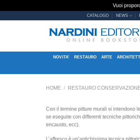
Vuoi proporc
Salta
CATALOGO
NEWS
ai
contenuti
NOVITA’
RESTAURO
ARTE
ARCHITET
HOME
/
RESTAURO CONSERVAZION
Con il termine pitture murali si intendono 
se eseguite con differenti tecniche pittorich
encausto, ecc).
L’affresco è un’antichissima tecnica pittor