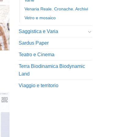
Varie
ista
i
Venaria Reale. Cronache. Archivi
eri
Vetro e mosaico
Saggistica e Varia
Sardus Paper
Teatro e Cinema
Terra Biodinamica Biodynamic
Land
Viaggio e territorio
ngi
ista
i
eri