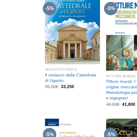
-5%
-5%
Aggiungi
alla lista
dei
desideri
ARCHITETTONICO
Il restauro della Cattedrale
PITTURE MURALI
di Ugento
Pitture murali. I
Il
Il
35,00
€
33,25
€
origine meccani
prezzo
prezzo
Metodologia per
originale
attuale
e ingegneri
era:
è:
35,00€.
33,25€.
Il
I
44,00
€
41,80
€
prezzo
original
era:
44,00€.
-5%
-5%