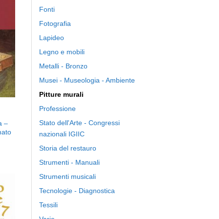
ngi
Fonti
ista
i
Fotografia
eri
Lapideo
Legno e mobili
Metalli - Bronzo
Musei - Museologia - Ambiente
Pitture murali
Professione
Stato dell'Arte - Congressi
a –
mato
nazionali IGIIC
Storia del restauro
Strumenti - Manuali
Strumenti musicali
Tecnologie - Diagnostica
Tessili
ngi