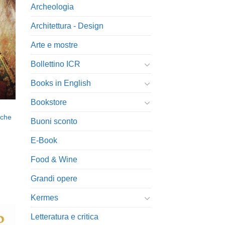
Archeologia
ngi
ista
Architettura - Design
i
eri
Arte e mostre
Bollettino ICR
Books in English
Bookstore
iche
Buoni sconto
E-Book
Food & Wine
Grandi opere
Kermes
Letteratura e critica