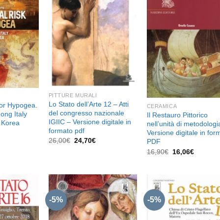
Aggiungi
Aggiungi
Aggiu
alla lista
alla lista
alla l
dei
dei
de
desideri
desideri
desid
PITTURE MURALI
Lo Stato dell’Arte 12 – Atti
for Hypogea.
CERAMICA
del congresso nazionale
ong Italy
Il Restauro Pittorico
IGIIC – Versione digitale in
 Korea
nell’unità di metodologi
formato pdf
l
Versione digitale in for
prezzo
Il
Il
26,00
€
24,70
€
PDF
e
attuale
prezzo
prezzo
Il
Il
16,90
€
16,06
€
è:
originale
attuale
prezzo
prezzo
26,60€.
era:
è:
originale
attuale
26,00€.
24,70€.
era:
è:
16,90€.
16,06€.
-5%
-5%
Aggiungi
Aggiungi
Aggiu