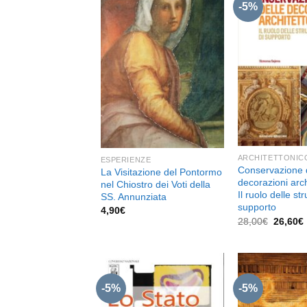
-5%
Aggiungi
alla lista
dei
desideri
ARCHITETTONIC
ESPERIENZE
Conservazione 
La Visitazione del Pontormo
decorazioni arch
nel Chiostro dei Voti della
Il ruolo delle str
SS. Annunziata
supporto
4,90
€
Il
I
28,00
€
26,60
€
prezzo
original
era:
28,00€.
-5%
-5%