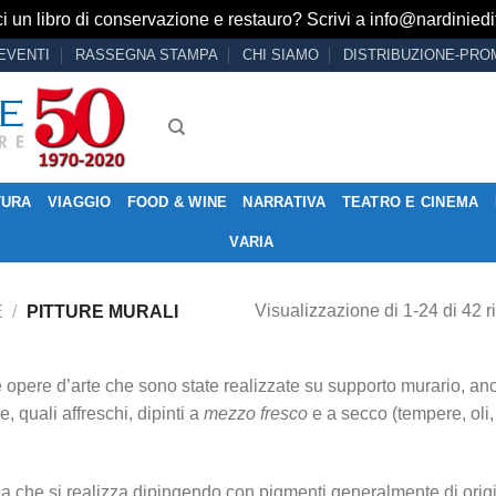
i un libro di conservazione e restauro? Scrivi a
info@nardiniedit
EVENTI
RASSEGNA STAMPA
CHI SIAMO
DISTRIBUZIONE-PRO
TURA
VIAGGIO
FOOD & WINE
NARRATIVA
TEATRO E CINEMA
VARIA
Visualizzazione di 1-24 di 42 ri
E
/
PITTURE MURALI
le opere d’arte che sono state realizzate su supporto murario, an
e, quali affreschi, dipinti a
mezzo fresco
e a secco (tempere, oli,
ica che si realizza dipingendo con pigmenti generalmente di orig