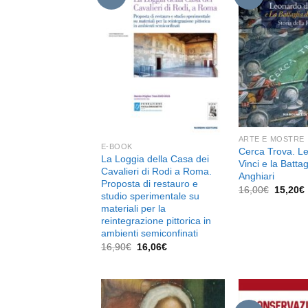
Aggiungi
alla lista
dei
desideri
ARTE E MOSTRE
E-BOOK
Cerca Trova. L
La Loggia della Casa dei
Vinci e la Battag
Cavalieri di Rodi a Roma.
Anghiari
Proposta di restauro e
Il
I
16,00
€
15,20
€
studio sperimentale su
prezzo
materiali per la
original
era:
reintegrazione pittorica in
16,00€.
ambienti semiconfinati
Il
Il
16,90
€
16,06
€
prezzo
prezzo
originale
attuale
era:
è:
16,90€.
16,06€.