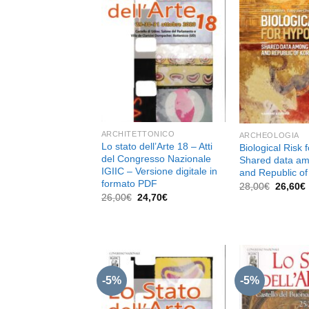
Aggiungi
alla lista
dei
desideri
ARCHITETTONICO
ARCHEOLOGIA
Lo stato dell’Arte 18 – Atti
Biological Risk 
del Congresso Nazionale
Shared data am
IGIIC – Versione digitale in
and Republic of
formato PDF
Il
I
28,00
€
26,60
€
prezzo
Il
Il
26,00
€
24,70
€
original
prezzo
prezzo
era:
originale
attuale
28,00€.
era:
è:
26,00€.
24,70€.
-5%
-5%
Aggiungi