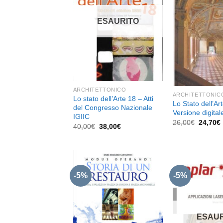
alla lista
dei
ESAURITO
desideri
ARCHITETTONICO
ARCHITETTONIC
Lo stato dell’Arte 18 – Atti
Lo Stato dell’Ar
del Congresso Nazionale
Versione digita
IGIIC
Il
I
26,00
€
24,70
€
Il
Il
40,00
€
38,00
€
prezzo
prezzo
prezzo
original
originale
attuale
era:
era:
è:
26,00€.
40,00€.
38,00€.
-5%
-5%
Aggiungi
alla lista
dei
ESAUR
desideri