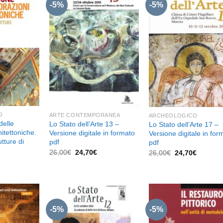
-5%
-5%
Aggiungi
Aggiungi
Aggiu
alla lista
alla lista
alla l
dei
dei
de
desideri
desideri
desid
O
ARTE CONTEMPORANEA
ARCHEOLOGICO
delle
Lo Stato dell’Arte 13 –
Lo Stato dell’Arte 17 –
itettoniche.
Versione digitale in formato
Versione digitale in for
utture di
pdf
pdf
Il
Il
Il
Il
26,00
€
24,70
€
26,00
€
24,70
€
prezzo
prezzo
prezzo
prezzo
l
originale
attuale
originale
attuale
prezzo
era:
è:
era:
è:
e
attuale
26,00€.
24,70€.
26,00€.
24,70€.
è:
26,60€.
-5%
-5%