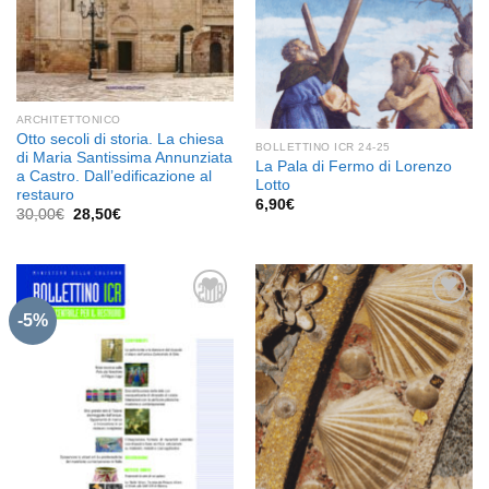
ARCHITETTONICO
Otto secoli di storia. La chiesa
BOLLETTINO ICR 24-25
di Maria Santissima Annunziata
La Pala di Fermo di Lorenzo
a Castro. Dall’edificazione al
Lotto
restauro
6,90
€
Il
Il
30,00
€
28,50
€
prezzo
prezzo
originale
attuale
era:
è:
30,00€.
28,50€.
-5%
Aggiungi
Aggiungi
alla lista
alla lista
dei
dei
desideri
desideri