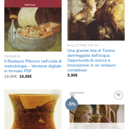
BOLLETTINO ICR 36
Una grande tela di Tiziano
danneggiata dall’acqua.
CERAMICA
Opportunità di ricerca e
Il Restauro Pittorico nell’unità di
innovazione in un restauro
metodologia – Versione digitale
complesso
in formato PDF
5,90
€
Il
Il
16,90
€
16,06
€
prezzo
prezzo
originale
attuale
era:
è:
16,90€.
16,06€.
-5%
Aggiungi
Aggiungi
alla lista
alla lista
dei
dei
desideri
desideri