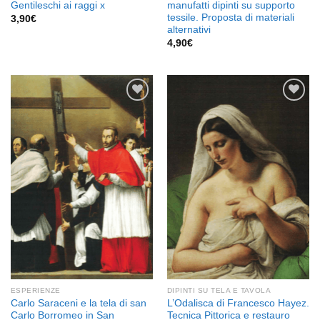
Gentileschi ai raggi x
manufatti dipinti su supporto
tessile. Proposta di materiali
3,90
€
alternativi
4,90
€
Aggiungi
Aggiungi
alla lista
alla lista
dei
dei
desideri
desideri
ESPERIENZE
DIPINTI SU TELA E TAVOLA
Carlo Saraceni e la tela di san
L’Odalisca di Francesco Hayez.
Carlo Borromeo in San
Tecnica Pittorica e restauro