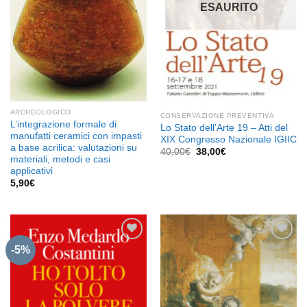
ESAURITO
ARCHEOLOGICO
CONSERVAZIONE PREVENTIVA
L’integrazione formale di
Lo Stato dell’Arte 19 – Atti del
manufatti ceramici con impasti
XIX Congresso Nazionale IGIIC
a base acrilica: valutazioni su
Il
Il
40,00
€
38,00
€
materiali, metodi e casi
prezzo
prezzo
originale
attuale
applicativi
era:
è:
5,90
€
40,00€.
38,00€.
-5%
Aggiungi
Aggiungi
alla lista
alla lista
dei
dei
desideri
desideri