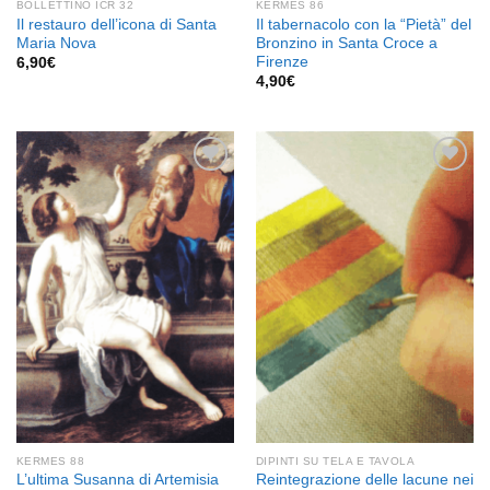
BOLLETTINO ICR 32
KERMES 86
Il restauro dell’icona di Santa
Il tabernacolo con la “Pietà” del
Maria Nova
Bronzino in Santa Croce a
Firenze
6,90
€
4,90
€
Aggiungi
Aggiungi
alla lista
alla lista
dei
dei
desideri
desideri
KERMES 88
DIPINTI SU TELA E TAVOLA
L’ultima Susanna di Artemisia
Reintegrazione delle lacune nei