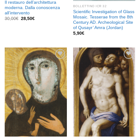
Il restauro dell’architettura
BOLLETTINO ICR 32
moderna. Dalla conoscenza
Scientific Investigation of Glass
all’intervento
Mosaic. Tesserae from the 8th
Il
Il
30,00
€
28,50
€
Century AD. Archeological Site
prezzo
prezzo
originale
attuale
of Qusayr’ Amra (Jordan)
era:
è:
5,90
€
30,00€.
28,50€.
Aggiungi
Aggiungi
alla lista
alla lista
dei
dei
desideri
desideri