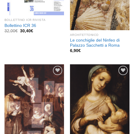
BOLLETTINO ICR RIVISTA
Bollettino ICR 36
Il
Il
32,00
€
30,40
€
prezzo
prezzo
ARCHITETTONICO
originale
attuale
Le conchiglie del Ninfeo di
era:
è:
Palazzo Sacchetti a Roma
32,00€.
30,40€.
6,90
€
Aggiungi
Aggiungi
alla lista
alla lista
dei
dei
desideri
desideri