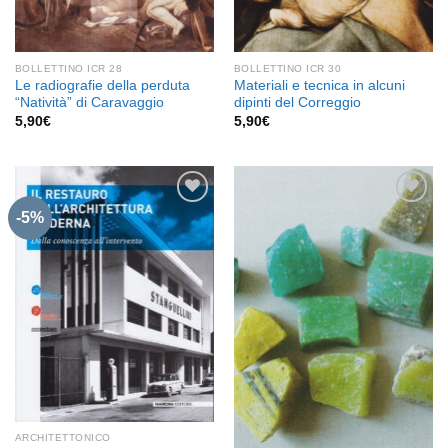
BOLLETTINO ICR 28
BOLLETTINO ICR 30
Le radiografie della perduta
Materiali e tecnica in alcuni
“Natività” di Caravaggio
dipinti del Correggio
5,90
€
5,90
€
-5%
Aggiungi
Aggiungi
alla lista
alla lista
dei
dei
desideri
desideri
ARCHITETTONICO