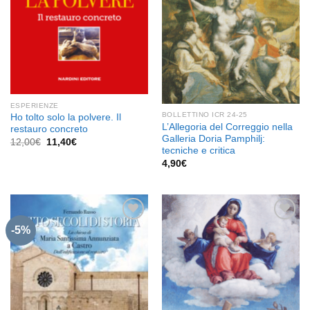
ESPERIENZE
BOLLETTINO ICR 24-25
Ho tolto solo la polvere. Il
L’Allegoria del Correggio nella
restauro concreto
Galleria Doria Pamphilj:
Il
Il
12,00
€
11,40
€
prezzo
prezzo
tecniche e critica
originale
attuale
4,90
€
era:
è:
12,00€.
11,40€.
-5%
Aggiungi
Aggiungi
alla lista
alla lista
dei
dei
desideri
desideri