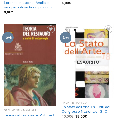
Lorenzo in Lucina. Analisi e
4,90
€
recupero di un testo pittorico
4,90
€
-5%
-5%
Aggiungi
Aggiungi
alla lista
alla lista
dei
dei
desideri
desideri
ESAURITO
ARCHITETTONICO
Lo stato dell’Arte 18 – Atti del
STRUMENTI - MANUALI
Congresso Nazionale IGIIC
Teoria del restauro – Volume I
Il
Il
40,00
€
38,00
€