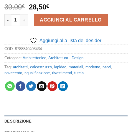
Il
Il
30,00
28,50
€
€
prezzo
prezzo
Il restauro dell'architettura moderna. Dalla conoscenza all'inter
originale
attuale
AGGIUNGI AL CARRELLO
era:
è:
30,00€.
28,50€.
Aggiungi alla lista dei desideri
COD:
9788840403434
Categorie:
Architettonico
,
Architettura - Design
Tag:
architetti
,
calcestruzzo
,
lapideo
,
materiali
,
moderno
,
nervi
,
novecento
,
riqualificazione
,
rivestimenti
,
tutela
DESCRIZIONE