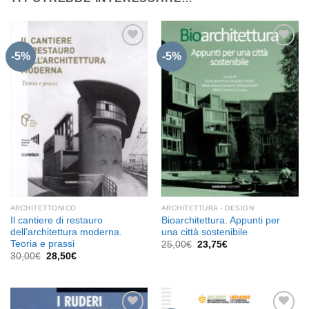
-5%
-5%
Aggiungi
Aggiungi
alla lista
alla lista
dei
dei
desideri
desideri
ARCHITETTONICO
ARCHITETTURA - DESIGN
Il cantiere di restauro
Bioarchitettura. Appunti per
dell’architettura moderna.
una città sostenibile
Teoria e prassi
Il
Il
25,00
€
23,75
€
prezzo
prezzo
Il
Il
30,00
€
28,50
€
originale
attuale
prezzo
prezzo
era:
è:
originale
attuale
25,00€.
23,75€.
era:
è:
30,00€.
28,50€.