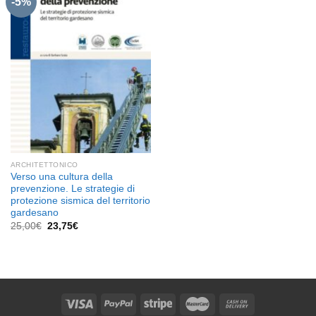
-5%
Aggiungi
alla lista
dei
desideri
ARCHITETTONICO
Verso una cultura della
prevenzione. Le strategie di
protezione sismica del territorio
gardesano
Il
Il
25,00
€
23,75
€
prezzo
prezzo
originale
attuale
era:
è:
25,00€.
23,75€.