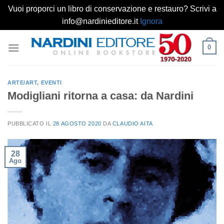
Vuoi proporci un libro di conservazione e restauro? Scrivi a
info@nardinieditore.it
Ignora
Salta
0
ai
contenuti
ARTE/ART
,
EVENTI
Modigliani ritorna a casa: da Nardini
PUBBLICATO IL
28 AGOSTO 2020
DA
CLAUDIO AITA
28
Ago