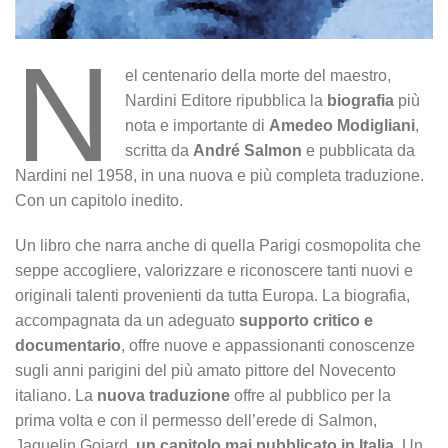
N
el centenario della morte del maestro,
Nardini Editore ripubblica la
biografia
più
nota e importante di
Amedeo Modigliani
,
scritta da
André Salmon
e pubblicata da
Nardini nel 1958, in una nuova e più completa traduzione.
Con un capitolo inedito.
Un libro che narra anche di quella Parigi cosmopolita che
seppe accogliere, valorizzare e riconoscere tanti nuovi e
originali talenti provenienti da tutta Europa. La biografia,
accompagnata da un adeguato
supporto critico e
documentario
, offre nuove e appassionanti conoscenze
sugli anni parigini del più amato pittore del Novecento
italiano. La
nuova traduzione
offre al pubblico per la
prima volta e con il permesso dell’erede di Salmon,
Jaquelin Gojard,
un capitolo mai pubblicato in Italia
. Un