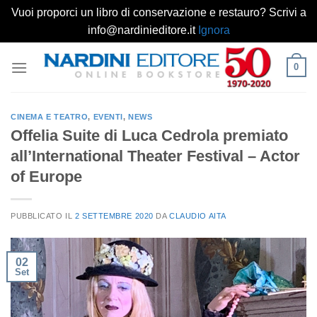
Vuoi proporci un libro di conservazione e restauro? Scrivi a
info@nardinieditore.it
Ignora
Salta
0
ai
contenuti
CINEMA E TEATRO
,
EVENTI
,
NEWS
Offelia Suite di Luca Cedrola premiato
all’International Theater Festival – Actor
of Europe
PUBBLICATO IL
2 SETTEMBRE 2020
DA
CLAUDIO AITA
02
Set