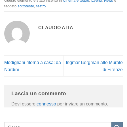
Questo elemento è stato inserito in
Cinema e teatro
,
Eventi
,
News
e
taggato
sottotesto
,
teatro
.
CLAUDIO AITA
Modigliani ritorna a casa: da
Ingmar Bergman alle Murate
Nardini
di Firenze
Lascia un commento
Devi essere
connesso
per inviare un commento.