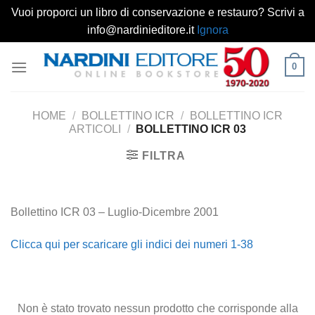
Vuoi proporci un libro di conservazione e restauro? Scrivi a
info@nardinieditore.it
Ignora
Salta
0
ai
contenuti
HOME
/
BOLLETTINO ICR
/
BOLLETTINO ICR
ARTICOLI
/
BOLLETTINO ICR 03
FILTRA
Bollettino ICR 03 – Luglio-Dicembre 2001
Clicca qui per scaricare gli indici dei numeri 1-38
Non è stato trovato nessun prodotto che corrisponde alla