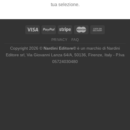
tua selezione.
PRIVACY
FAQ
Copyright 2026 ©
Nardini Editore©
è un marchio di Nardini
Editore srl, Via Giovanni Lanza 64/A, 50136, Firenze, Italy - P.Iva
05724030480