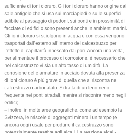
sufficiente di ioni cloruro. Gli ioni cloruro hanno origine dal
sale antigelo che si usa sui marciapiedi e sulle superfici
adibite al passaggio di pedoni, sui ponti e in prossimità di
facciate di edifici o sono presenti anche in ambienti marini.
Gli ioni cloruro si sciolgono in acqua e con essa vengono
trasportati dall’esterno all’interno del calcestruzzo per
l’effetto di capillarità innescato dai pori. Ancora una volta,
per alimentare il processo di corrosione, è necessario che
nel calcestruzzo vi sia un alto tasso di umidità. La
corrosione delle armature in acciaio dovuta alla presenza
di ioni cloruro è più grave di quella che si riscontra nel
calcestruzzo carbonatato. Si tratta di un fenomeno
frequente nei ponti stradali, mentre si riscontra meno negli
edifici;
– inoltre, in molte aree geografiche, come ad esempio la
Svizzera, le miscele di aggregati minerali un tempo (e
ancora oggi) usate per produrre il calcestruzzo sono
potenzialmente reattive agli alcali. La reazione alcali-