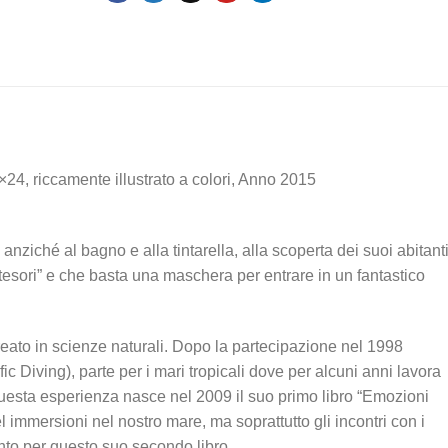
24, riccamente illustrato a colori, Anno 2015
nziché al bagno e alla tintarella, alla scoperta dei suoi abitanti
esori” e che basta una maschera per entrare in un fantastico
ato in scienze naturali. Dopo la partecipazione nel 1998
ific Diving), parte per i mari tropicali dove per alcuni anni lavora
esta esperienza nasce nel 2009 il suo primo libro “Emozioni
l immersioni nel nostro mare, ma soprattutto gli incontri con i
unto per questo suo secondo libro.