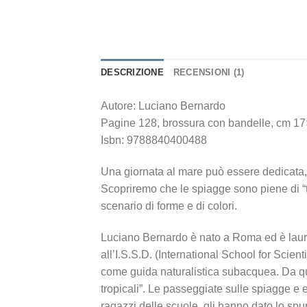
DESCRIZIONE
RECENSIONI (1)
Autore: Luciano Bernardo
Pagine 128, brossura con bandelle, cm 17×
Isbn: 9788840400488
Una giornata al mare può essere dedicata, a
Scopriremo che le spiagge sono piene di “t
scenario di forme e di colori.
Luciano Bernardo è nato a Roma ed è laure
all’I.S.S.D. (International School for Scient
come guida naturalistica subacquea. Da qu
tropicali”. Le passeggiate sulle spiagge e e
ragazzi delle scuole, gli hanno dato lo sp