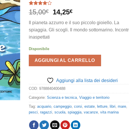
Valutato
1
Il
Il
15,00
14,25
€
€
4.00
su
prezzo
prezzo
5 su
Il pianeta azzurro e il suo piccolo gioiello. La
base di
originale
attuale
recensioni
spiaggia. Gli scogli. Il mondo sottomarino. Incontr
era:
è:
inaspettati
15,00€.
14,25€.
Disponibile
AGGIUNGI AL CARRELLO
Aggiungi alla lista dei desideri
COD:
9788840400488
Categorie:
Scienza e tecnica
,
Viaggio e territorio
Tag:
acquario
,
campeggio
,
corsi
,
estate
,
letture
,
libri
,
mare
,
pesci
,
ragazzi
,
scuola
,
spiaggia
,
vacanze
,
vita marina