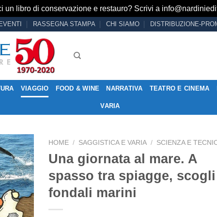
i un libro di conservazione e restauro? Scrivi a
info@nardiniedit
EVENTI
RASSEGNA STAMPA
CHI SIAMO
DISTRIBUZIONE-PRO
TURA
VIAGGIO
FOOD & WINE
NARRATIVA
TEATRO E CINEMA
VARIA
HOME
/
SAGGISTICA E VARIA
/
SCIENZA E TECNI
Una giornata al mare. A
spasso tra spiagge, scogli
Aggiungi
fondali marini
alla lista
dei
desideri