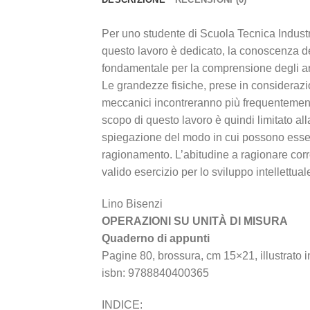
Per uno studente di Scuola Tecnica Industr
questo lavoro è dedicato, la conoscenza del
fondamentale per la comprensione degli a
Le grandezze fisiche, prese in considerazio
meccanici incontreranno più frequentemente 
scopo di questo lavoro è quindi limitato al
spiegazione del modo in cui possono essere 
ragionamento. L’abitudine a ragionare corre
valido esercizio per lo sviluppo intellettual
Lino Bisenzi
OPERAZIONI SU UNITÀ DI MISURA
Quaderno di appunti
Pagine 80, brossura, cm 15×21, illustrato 
isbn: 9788840400365
INDICE: