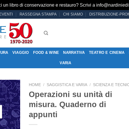
i un libro di conservazione e restauro? Scrivi a
info@nardiniedit
EVENTI
RASSEGNA STAMPA
CHI SIAMO
DISTRIBUZIONE-PRO
TURA
VIAGGIO
FOOD & WINE
NARRATIVA
TEATRO E CINEMA
VARIA
HOME
/
SAGGISTICA E VARIA
/
SCIENZA E TECNI
Operazioni su unità di
misura. Quaderno di
Aggiungi
appunti
alla lista
dei
desideri