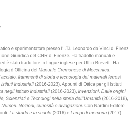
”
atico e sperimentatore presso l’I.T.I. Leonardo da Vinci di Firen
zione Giuridica del CNR di Firenze. Ha tradotto manuali e
d è stato traduttore in lingue inglese per Uffici Brevetti. Ha
logia d’Officina del
Manuale Cremonese di Meccanica
.
’acciaio, frammenti di storia e tecnologia dei materiali ferros
i
stituti Industriali
(2016-2023), Appunti di Ottica per gli Istituti
a negli Istituto Industriali
(2016-2023),
Invenzioni. Dalle origini
ie, Scienziati e Tecnologi nella storia dell’Umanità
(2016-2018),
,
Numeri. Nozioni, curiosità e divagazioni
. Con Nardini Editore 
onti:
La strada e la scuola
(2016) e
Lampi di memoria
(2017).