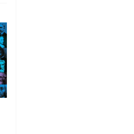
gi
ta
i