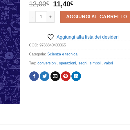
Il
Il
12,00
11,40
€
€
prezzo
prezzo
Operazioni su unità di misura. Quaderno di appunti
originale
attuale
AGGIUNGI AL CARRELLO
era:
è:
12,00€.
11,40€.
Aggiungi alla lista dei desideri
COD:
9788840400365
Categoria:
Scienza e tecnica
Tag:
conversioni
,
operazioni
,
segni
,
simboli
,
valori