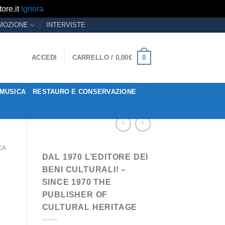
ore.it
Ignora
MOZIONE
INTERVISTE
0
ACCEDI
CARRELLO /
0,00
€
MUSICA
RESTAURO E CONSERVAZIONE
CA
DAL 1970 L’EDITORE DEI
BENI CULTURALI! –
SINCE 1970 THE
PUBLISHER OF
CULTURAL HERITAGE