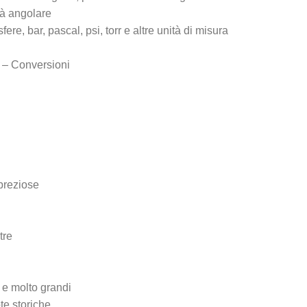
tà angolare
re, bar, pascal, psi, torr e altre unità di misura
i – Conversioni
 preziose
tre
 e molto grandi
te storiche