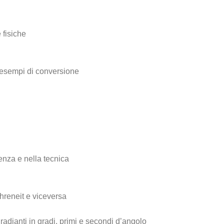
 fisiche
li esempi di conversione
ienza e nella tecnica
hreneit e viceversa
adianti in gradi, primi e secondi d’angolo