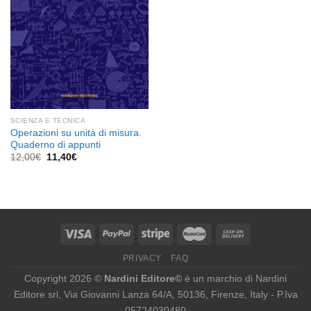
SCIENZA E TECNICA
Operazioni su unità di misura.
Quaderno di appunti
Il
Il
12,00
€
11,40
€
prezzo
prezzo
originale
attuale
era:
è:
12,00€.
11,40€.
PRIVACY
FAQ
Copyright 2026 ©
Nardini Editore©
è un marchio di Nardini
Editore srl, Via Giovanni Lanza 64/A, 50136, Firenze, Italy - P.Iva
05724030480