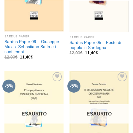
SARDUS PAPER
SARDUS PAPER
Sardus Paper 09 – Giuseppe
Sardus Paper 05 – Feste di
Mulas: Sebastiano Satta e i
popolo in Sardegna
suoi tempi
Il
Il
12,00
€
11,40
€
prezzo
prezzo
Il
Il
12,00
€
11,40
€
originale
attuale
prezzo
prezzo
era:
è:
originale
attuale
12,00€.
11,40€.
era:
è:
12,00€.
11,40€.
-5%
-5%
Aggiungi
Aggiungi
alla lista
alla lista
dei
dei
desideri
desideri
ESAURITO
ESAURITO