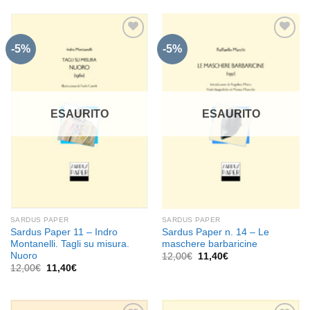
era:
è:
era:
è:
12,00€.
11,40€.
12,00€.
11,40€.
-5%
-5%
Aggiungi
Aggiungi
alla lista
alla lista
dei
dei
desideri
desideri
ESAURITO
ESAURITO
SARDUS PAPER
SARDUS PAPER
Sardus Paper 11 – Indro
Sardus Paper n. 14 – Le
Montanelli. Tagli su misura.
maschere barbaricine
Nuoro
Il
Il
12,00
€
11,40
€
prezzo
prezzo
Il
Il
12,00
€
11,40
€
originale
attuale
prezzo
prezzo
era:
è:
originale
attuale
12,00€.
11,40€.
era:
è:
12,00€.
11,40€.