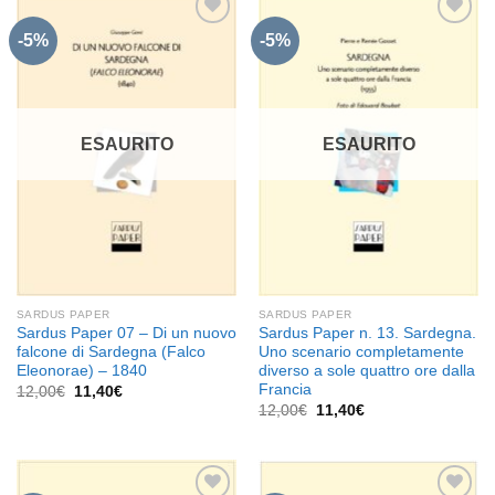
-5%
-5%
Aggiungi
Aggiungi
alla lista
alla lista
dei
dei
desideri
desideri
ESAURITO
ESAURITO
SARDUS PAPER
SARDUS PAPER
Sardus Paper 07 – Di un nuovo
Sardus Paper n. 13. Sardegna.
falcone di Sardegna (Falco
Uno scenario completamente
Eleonorae) – 1840
diverso a sole quattro ore dalla
Francia
Il
Il
12,00
€
11,40
€
prezzo
prezzo
Il
Il
12,00
€
11,40
€
originale
attuale
prezzo
prezzo
era:
è:
originale
attuale
12,00€.
11,40€.
era:
è:
12,00€.
11,40€.