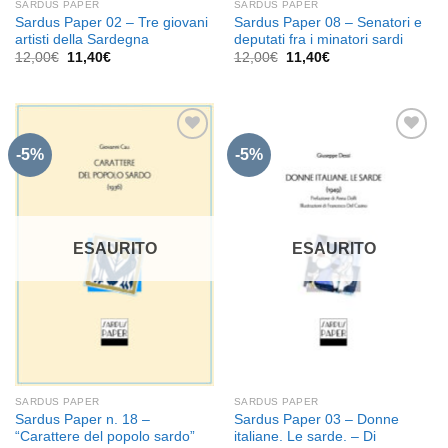
SARDUS PAPER
SARDUS PAPER
Sardus Paper 02 – Tre giovani
Sardus Paper 08 – Senatori e
artisti della Sardegna
deputati fra i minatori sardi
Il
Il
Il
Il
12,00
€
11,40
€
12,00
€
11,40
€
prezzo
prezzo
prezzo
prezzo
originale
attuale
originale
attuale
era:
è:
era:
è:
12,00€.
11,40€.
12,00€.
11,40€.
-5%
-5%
Aggiungi
Aggiungi
alla lista
alla lista
dei
dei
desideri
desideri
ESAURITO
ESAURITO
SARDUS PAPER
SARDUS PAPER
Sardus Paper n. 18 –
Sardus Paper 03 – Donne
“Carattere del popolo sardo”
italiane. Le sarde. – Di