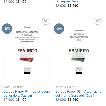
Giuseppe Dessì
Il
Il
12,00
€
11,40
€
prezzo
prezzo
Il
Il
12,00
€
11,40
€
originale
attuale
prezzo
prezzo
era:
è:
originale
attuale
12,00€.
11,40€.
era:
è:
12,00€.
11,40€.
-5%
-5%
Aggiungi
Aggiungi
alla lista
alla lista
dei
dei
desideri
desideri
ESAURITO
ESAURITO
SARDUS PAPER
SARDUS PAPER
Sardus Paper 04 – Lo sciopero
Sardus Paper 01 – Ascensione
generale a Cagliari
del monte Serpeddi (1874)
Il
Il
Il
Il
12,00
€
11,40
€
12,00
€
11,40
€
prezzo
prezzo
prezzo
prezzo
originale
attuale
originale
attuale