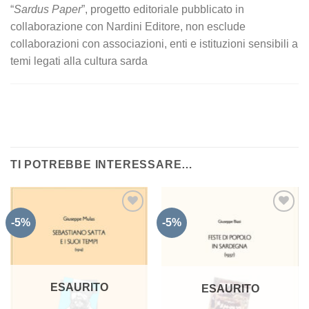
“
Sardus Paper
”, progetto editoriale pubblicato in
collaborazione con Nardini Editore, non esclude
collaborazioni con associazioni, enti e istituzioni sensibili a
temi legati alla cultura sarda
TI POTREBBE INTERESSARE…
-5%
-5%
Aggiungi
Aggiungi
alla lista
alla lista
dei
dei
desideri
desideri
ESAURITO
ESAURITO