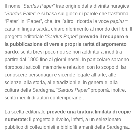
Il nome “
Sardus Paper
” trae origine dalla divinità nuragica
“
Sardus Pater
” e si basa sul gioco di parole che trasforma
“Pater” in “Paper”, che, tra l’altro, ricorda la voce
papiru
=
carta in lingua sarda, chiaro riferimento al mondo dei libri. Il
progetto editoriale “
Sardus Paper
”
prevede il recupero e
la pubblicazione di vere e proprie rarità di argomento
sardo
, scritti brevi poco noti se non addirittura inediti a
partire dal 1800 fino ai giorni nostri. In particolare saranno
riproposti articoli, memorie e relazioni con lo scopo di far
conoscere personaggi e vicende legate all’arte, alle
scienze, alla storia, alle tradizioni e, in generale, alla
cultura della Sardegna. “
Sardus Paper”
proporrà, inoltre,
scritti inediti di autori contemporanei.
La scelta editoriale
prevede una tiratura limitata di copie
numerate
: il progetto è rivolto, infatti, a un selezionato
pubblico di collezionisti e bibliofili amanti della Sardegna..