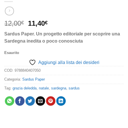
Il
Il
12,00
11,40
€
€
prezzo
prezzo
Sardus Paper.
Un progetto editoriale per scoprire una
originale
attuale
Sardegna inedita o poco conosciuta
era:
è:
12,00€.
11,40€.
Esaurito
Aggiungi alla lista dei desideri
COD:
9788840407050
Categoria:
Sardus Paper
Tag:
grazia deledda
,
natale
,
sardegna
,
sardus