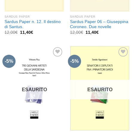
SARDUS PAPER
SARDUS PAPER
Sardus Paper n. 12. Il destino
Sardus Paper 06 – Giuseppina
di Santus.
Coroneo. Due novelle
Il
Il
Il
Il
12,00
€
11,40
€
12,00
€
11,40
€
prezzo
prezzo
prezzo
prezzo
originale
attuale
originale
attuale
era:
è:
era:
è:
12,00€.
11,40€.
12,00€.
11,40€.
-5%
-5%
Aggiungi
Aggiungi
alla lista
alla lista
dei
dei
desideri
desideri
ESAURITO
ESAURITO