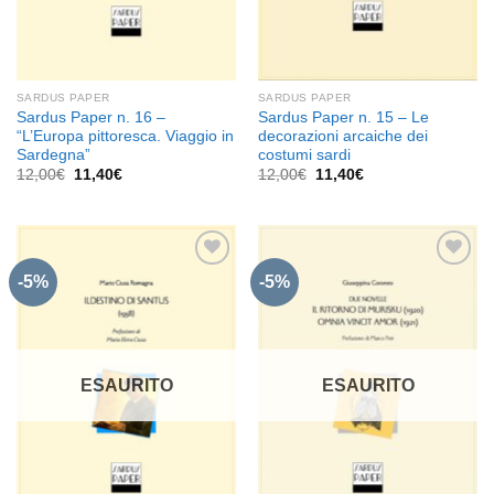
SARDUS PAPER
SARDUS PAPER
Sardus Paper n. 16 –
Sardus Paper n. 15 – Le
“L’Europa pittoresca. Viaggio in
decorazioni arcaiche dei
Sardegna”
costumi sardi
Il
Il
Il
Il
12,00
€
11,40
€
12,00
€
11,40
€
prezzo
prezzo
prezzo
prezzo
originale
attuale
originale
attuale
era:
è:
era:
è:
12,00€.
11,40€.
12,00€.
11,40€.
-5%
-5%
Aggiungi
Aggiungi
alla lista
alla lista
dei
dei
desideri
desideri
ESAURITO
ESAURITO