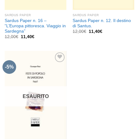
SARDUS PAPER
SARDUS PAPER
Sardus Paper n. 16 –
Sardus Paper n. 12. Il destino
“L’Europa pittoresca. Viaggio in
di Santus.
Sardegna”
Il
Il
12,00
€
11,40
€
prezzo
prezzo
Il
Il
12,00
€
11,40
€
originale
attuale
prezzo
prezzo
era:
è:
originale
attuale
12,00€.
11,40€.
era:
è:
12,00€.
11,40€.
-5%
Aggiungi
alla lista
dei
desideri
ESAURITO