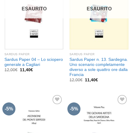
desideri
desideri
ESAURITO
ESAURITO
SARDUS PAPER
SARDUS PAPER
Sardus Paper 04 – Lo sciopero
Sardus Paper n. 13. Sardegna.
generale a Cagliari
Uno scenario completamente
diverso a sole quattro ore dalla
Il
Il
12,00
€
11,40
€
prezzo
prezzo
Francia
originale
attuale
Il
Il
12,00
€
11,40
€
era:
è:
prezzo
prezzo
12,00€.
11,40€.
originale
attuale
era:
è:
12,00€.
11,40€.
-5%
-5%
Aggiungi
Aggiungi
alla lista
alla lista
dei
dei
desideri
desideri