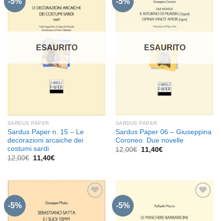
-5%
-5%
Aggiungi
Aggiungi
alla lista
alla lista
dei
dei
desideri
desideri
ESAURITO
ESAURITO
SARDUS PAPER
SARDUS PAPER
Sardus Paper n. 15 – Le
Sardus Paper 06 – Giuseppina
decorazioni arcaiche dei
Coroneo. Due novelle
costumi sardi
Il
Il
12,00
€
11,40
€
prezzo
prezzo
Il
Il
12,00
€
11,40
€
originale
attuale
prezzo
prezzo
era:
è:
originale
attuale
12,00€.
11,40€.
era:
è:
12,00€.
11,40€.
-5%
-5%