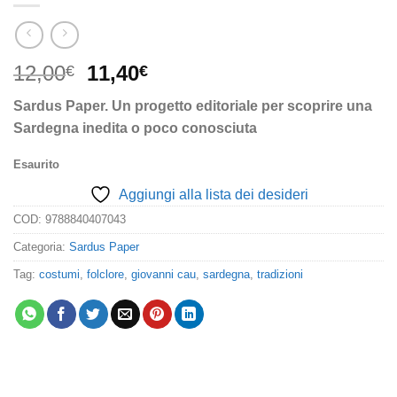
Il
Il
12,00
11,40
€
€
prezzo
prezzo
Sardus Paper.
Un progetto editoriale per scoprire una
originale
attuale
Sardegna inedita o poco conosciuta
era:
è:
12,00€.
11,40€.
Esaurito
Aggiungi alla lista dei desideri
COD:
9788840407043
Categoria:
Sardus Paper
Tag:
costumi
,
folclore
,
giovanni cau
,
sardegna
,
tradizioni