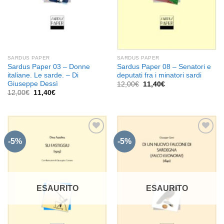
SARDUS PAPER
SARDUS PAPER
Sardus Paper 03 – Donne
Sardus Paper 08 – Senatori e
italiane. Le sarde. – Di
deputati fra i minatori sardi
Giuseppe Dessì
Il
Il
12,00
€
11,40
€
prezzo
prezzo
Il
Il
12,00
€
11,40
€
originale
attuale
prezzo
prezzo
era:
è:
originale
attuale
12,00€.
11,40€.
era:
è:
12,00€.
11,40€.
-5%
-5%
Aggiungi
Aggiungi
alla lista
alla lista
dei
dei
desideri
desideri
ESAURITO
ESAURITO