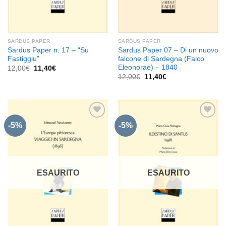
SARDUS PAPER
SARDUS PAPER
Sardus Paper n. 17 – “Su
Sardus Paper 07 – Di un nuovo
Fastiggiu”
falcone di Sardegna (Falco
Eleonorae) – 1840
Il
Il
12,00
€
11,40
€
prezzo
prezzo
Il
Il
12,00
€
11,40
€
originale
attuale
prezzo
prezzo
era:
è:
originale
attuale
12,00€.
11,40€.
era:
è:
12,00€.
11,40€.
-5%
-5%
Aggiungi
Aggiungi
alla lista
alla lista
dei
dei
desideri
desideri
ESAURITO
ESAURITO