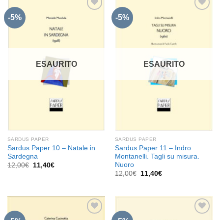
-5%
-5%
Aggiungi
Aggiungi
alla lista
alla lista
dei
dei
desideri
desideri
ESAURITO
ESAURITO
SARDUS PAPER
SARDUS PAPER
Sardus Paper 10 – Natale in
Sardus Paper 11 – Indro
Sardegna
Montanelli. Tagli su misura.
Nuoro
Il
Il
12,00
€
11,40
€
prezzo
prezzo
Il
Il
12,00
€
11,40
€
originale
attuale
prezzo
prezzo
era:
è:
originale
attuale
12,00€.
11,40€.
era:
è:
12,00€.
11,40€.