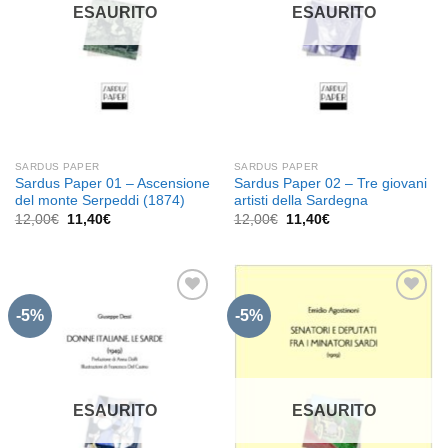
ESAURITO
ESAURITO
SARDUS PAPER
SARDUS PAPER
Sardus Paper 01 – Ascensione
Sardus Paper 02 – Tre giovani
del monte Serpeddi (1874)
artisti della Sardegna
Il
Il
Il
Il
12,00
€
11,40
€
12,00
€
11,40
€
prezzo
prezzo
prezzo
prezzo
originale
attuale
originale
attuale
era:
è:
era:
è:
12,00€.
11,40€.
12,00€.
11,40€.
-5%
-5%
Aggiungi
Aggiungi
alla lista
alla lista
dei
dei
desideri
desideri
ESAURITO
ESAURITO