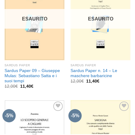
Aggiungi
Aggiungi
alla lista
alla lista
dei
dei
desideri
desideri
ESAURITO
ESAURITO
SARDUS PAPER
SARDUS PAPER
Sardus Paper 09 – Giuseppe
Sardus Paper n. 14 – Le
Mulas: Sebastiano Satta e i
maschere barbaricine
suoi tempi
Il
Il
12,00
€
11,40
€
prezzo
prezzo
Il
Il
12,00
€
11,40
€
originale
attuale
prezzo
prezzo
era:
è:
originale
attuale
12,00€.
11,40€.
era:
è:
12,00€.
11,40€.
-5%
-5%
Aggiungi
Aggiungi
alla lista
alla lista
dei
dei