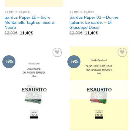
SARDUS PAPER
SARDUS PAPER
Sardus Paper 11 – Indro
Sardus Paper 03 – Donne
Montanelli. Tagli su misura.
italiane. Le sarde. – Di
Nuoro
Giuseppe Dessì
Il
Il
Il
Il
12,00
€
11,40
€
12,00
€
11,40
€
prezzo
prezzo
prezzo
prezzo
originale
attuale
originale
attuale
era:
è:
era:
è:
12,00€.
11,40€.
12,00€.
11,40€.
-5%
-5%
Aggiungi
Aggiungi
alla lista
alla lista
dei
dei
desideri
desideri
ESAURITO
ESAURITO