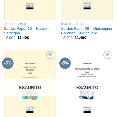
SARDUS PAPER
SARDUS PAPER
Sardus Paper 10 – Natale in
Sardus Paper 06 – Giuseppina
Sardegna
Coroneo. Due novelle
Il
Il
Il
Il
12,00
€
11,40
€
12,00
€
11,40
€
prezzo
prezzo
prezzo
prezzo
originale
attuale
originale
attuale
era:
è:
era:
è:
12,00€.
11,40€.
12,00€.
11,40€.
-5%
-5%
Aggiungi
Aggiungi
alla lista
alla lista
dei
dei
desideri
desideri
ESAURITO
ESAURITO