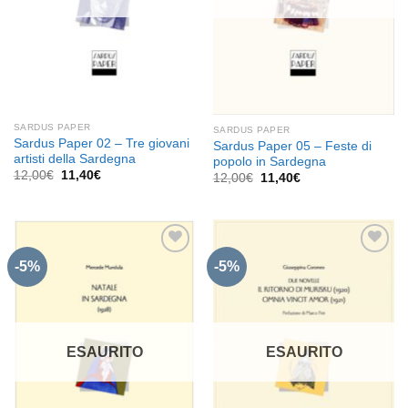
SARDUS PAPER
SARDUS PAPER
Sardus Paper 02 – Tre giovani
Sardus Paper 05 – Feste di
artisti della Sardegna
popolo in Sardegna
Il
Il
12,00
€
11,40
€
Il
Il
12,00
€
11,40
€
prezzo
prezzo
prezzo
prezzo
originale
attuale
originale
attuale
era:
è:
era:
è:
12,00€.
11,40€.
12,00€.
11,40€.
-5%
-5%
Aggiungi
Aggiungi
alla lista
alla lista
dei
dei
desideri
desideri
ESAURITO
ESAURITO