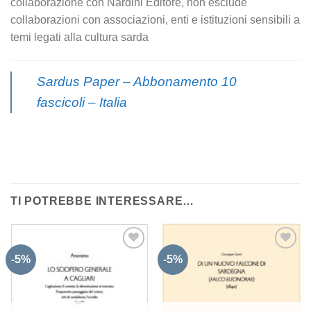
collaborazione con Nardini Editore, non esclude
collaborazioni con associazioni, enti e istituzioni sensibili a
temi legati alla cultura sarda
Sardus Paper – Abbonamento 10
fascicoli – Italia
TI POTREBBE INTERESSARE…
-5%
-5%
Aggiungi
Aggiungi
alla lista
alla lista
dei
dei