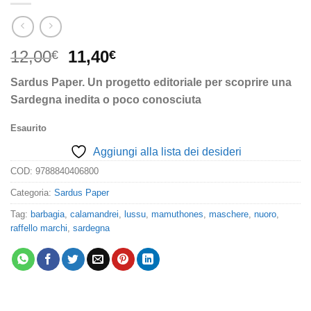
Il
Il
12,00
11,40
€
€
prezzo
prezzo
Sardus Paper.
Un progetto editoriale per scoprire una
originale
attuale
Sardegna inedita o poco conosciuta
era:
è:
12,00€.
11,40€.
Esaurito
Aggiungi alla lista dei desideri
COD:
9788840406800
Categoria:
Sardus Paper
Tag:
barbagia
,
calamandrei
,
lussu
,
mamuthones
,
maschere
,
nuoro
,
raffello marchi
,
sardegna