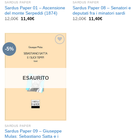
SARDUS PAPER
SARDUS PAPER
Sardus Paper 01 – Ascensione
Sardus Paper 08 – Senatori e
del monte Serpeddi (1874)
deputati fra i minatori sardi
Il
Il
Il
Il
12,00
€
11,40
€
12,00
€
11,40
€
prezzo
prezzo
prezzo
prezzo
originale
attuale
originale
attuale
era:
è:
era:
è:
12,00€.
11,40€.
12,00€.
11,40€.
-5%
Aggiungi
alla lista
dei
desideri
ESAURITO
SARDUS PAPER
Sardus Paper 09 – Giuseppe
Mulas: Sebastiano Satta e i