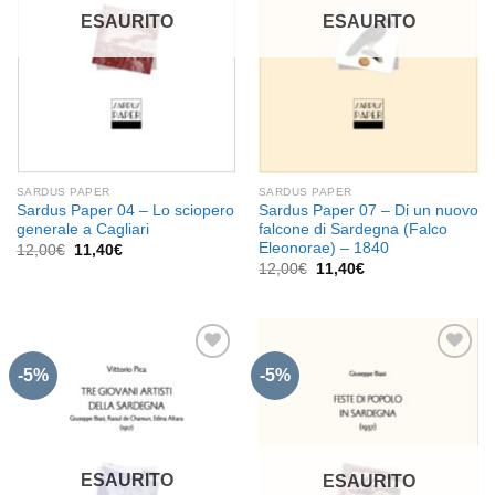
desideri
desideri
ESAURITO
ESAURITO
SARDUS PAPER
SARDUS PAPER
Sardus Paper 04 – Lo sciopero
Sardus Paper 07 – Di un nuovo
generale a Cagliari
falcone di Sardegna (Falco
Eleonorae) – 1840
Il
Il
12,00
€
11,40
€
prezzo
prezzo
Il
Il
12,00
€
11,40
€
originale
attuale
prezzo
prezzo
era:
è:
originale
attuale
12,00€.
11,40€.
era:
è:
12,00€.
11,40€.
-5%
-5%
Aggiungi
Aggiungi
alla lista
alla lista
dei
dei
desideri
desideri
ESAURITO
ESAURITO