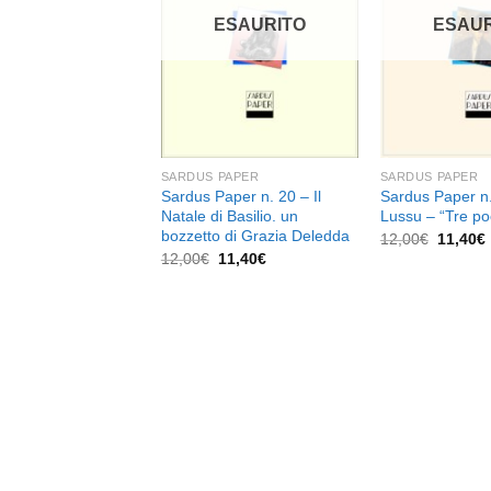
dei
desideri
ESAURITO
ESAUR
SARDUS PAPER
SARDUS PAPER
Sardus Paper n. 20 – Il
Sardus Paper n.
Natale di Basilio. un
Lussu – “Tre po
bozzetto di Grazia Deledda
Il
I
12,00
€
11,40
€
prezzo
Il
Il
12,00
€
11,40
€
original
prezzo
prezzo
era:
originale
attuale
12,00€.
era:
è:
12,00€.
11,40€.