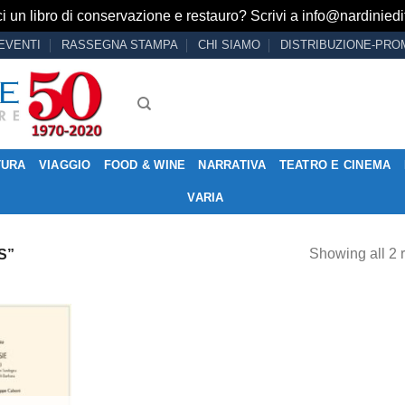
i un libro di conservazione e restauro? Scrivi a
info@nardiniedit
EVENTI
RASSEGNA STAMPA
CHI SIAMO
DISTRIBUZIONE-PRO
TURA
VIAGGIO
FOOD & WINE
NARRATIVA
TEATRO E CINEMA
VARIA
Showing all 2 r
S”
Aggiungi
alla lista