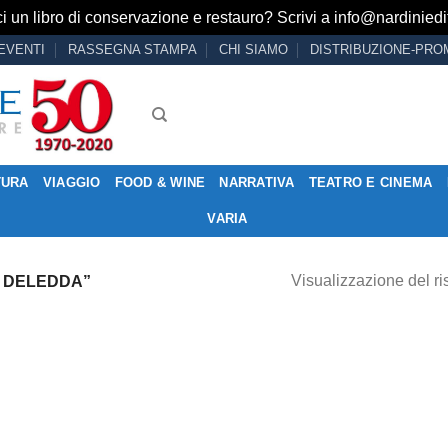
i un libro di conservazione e restauro? Scrivi a
info@nardiniedit
EVENTI
RASSEGNA STAMPA
CHI SIAMO
DISTRIBUZIONE-PRO
TURA
VIAGGIO
FOOD & WINE
NARRATIVA
TEATRO E CINEMA
VARIA
Visualizzazione del ri
A DELEDDA”