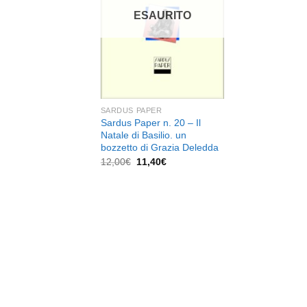
dei
desideri
ESAURITO
SARDUS PAPER
Sardus Paper n. 20 – Il
Natale di Basilio. un
bozzetto di Grazia Deledda
Il
Il
12,00
€
11,40
€
prezzo
prezzo
originale
attuale
era:
è:
12,00€.
11,40€.