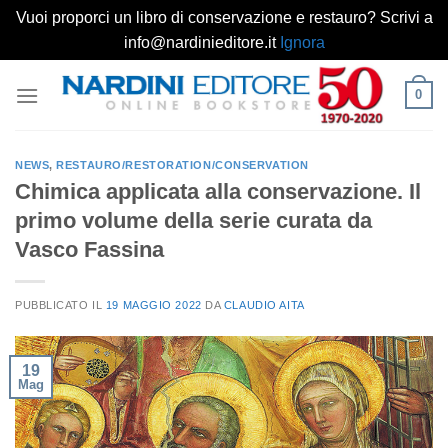
Vuoi proporci un libro di conservazione e restauro? Scrivi a
info@nardinieditore.it
Ignora
Salta
0
ai
contenuti
NEWS
,
RESTAURO/RESTORATION/CONSERVATION
Chimica applicata alla conservazione. Il
primo volume della serie curata da
Vasco Fassina
PUBBLICATO IL
19 MAGGIO 2022
DA
CLAUDIO AITA
19
Mag