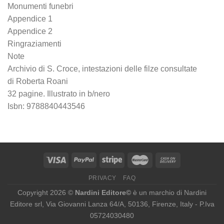
Monumenti funebri
Appendice 1
Appendice 2
Ringraziamenti
Note
Archivio di S. Croce, intestazioni delle filze consultate
di Roberta Roani
32 pagine. Illustrato in b/nero
Isbn: 9788840443546
PRIVACY
FAQ
Copyright 2026 ©
Nardini Editore©
è un marchio di Nardini
Editore srl, Via Giovanni Lanza 64/A, 50136, Firenze, Italy - P.Iva
05724030480