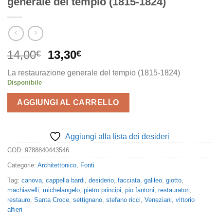
generale del tempio (1815-1824)
Il
Il
14,00
13,30
€
€
prezzo
prezzo
La restaurazione generale del tempio (1815-1824)
originale
attuale
Disponibile
era:
è:
14,00€.
13,30€.
AGGIUNGI AL CARRELLO
Aggiungi alla lista dei desideri
COD:
9788840443546
Categorie:
Architettonico
,
Fonti
Tag:
canova
,
cappella bardi
,
desiderio
,
facciata
,
galileo
,
giotto
,
machiavelli
,
michelangelo
,
pietro principi
,
pio fantoni
,
restauratori
,
restauro
,
Santa Croce
,
settignano
,
stefano ricci
,
Veneziani
,
vittorio
alfieri