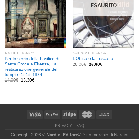
ESAURITO
SCIENZA E TECNICA
ARCHITETTONICO
L’Ottica e la Toscana
Per la storia della basilica di
Santa Croce a Firenze, La
Il
Il
28,00
€
26,60
€
prezzo
prezzo
restaurazione generale del
originale
attuale
tempio (1815-1824)
era:
è:
Il
Il
28,00€.
26,60€.
14,00
€
13,30
€
prezzo
prezzo
originale
attuale
era:
è:
14,00€.
13,30€.
PRIVACY
FAQ
Copyright 2026 ©
Nardini Editore©
è un marchio di Nardini