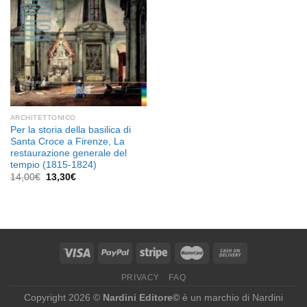
ARCHITETTONICO
Per la storia della basilica di
Santa Croce a Firenze, La
restaurazione generale del
tempio (1815-1824)
Il
Il
14,00
€
13,30
€
prezzo
prezzo
originale
attuale
era:
è:
14,00€.
13,30€.
PRIVACY
FAQ
Copyright 2026 ©
Nardini Editore©
è un marchio di Nardini