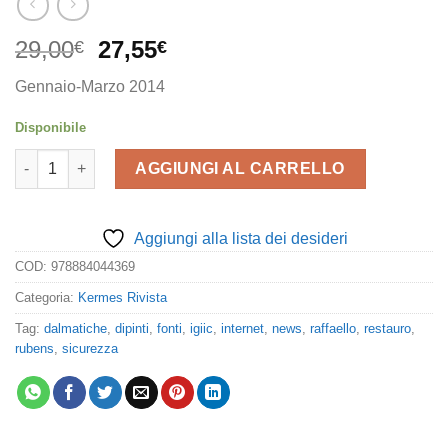
Il
Il
29,00
27,55
€
€
prezzo
prezzo
Gennaio-Marzo 2014
originale
attuale
era:
è:
Disponibile
29,00€.
27,55€.
Kermes 93 quantità
AGGIUNGI AL CARRELLO
Aggiungi alla lista dei desideri
COD:
978884044369
Categoria:
Kermes Rivista
Tag:
dalmatiche
,
dipinti
,
fonti
,
igiic
,
internet
,
news
,
raffaello
,
restauro
,
rubens
,
sicurezza