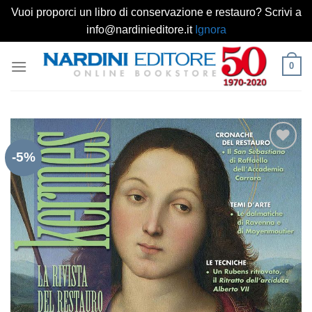
Vuoi proporci un libro di conservazione e restauro? Scrivi a
info@nardinieditore.it
Ignora
Salta
0
ai
contenuti
-5%
Aggiungi
alla lista
dei
desideri