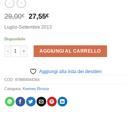
Il
Il
29,00
27,55
€
€
prezzo
prezzo
Luglio-Settembre 2013
originale
attuale
era:
è:
Disponibile
29,00€.
27,55€.
Kermes 91 quantità
AGGIUNGI AL CARRELLO
Aggiungi alla lista dei desideri
COD:
978884044364
Categoria:
Kermes Rivista