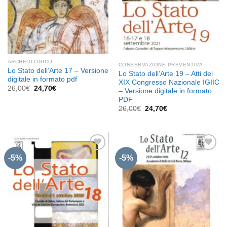
ARCHEOLOGICO
CONSERVAZIONE PREVENTIVA
Lo Stato dell’Arte 17 – Versione
Lo Stato dell’Arte 19 – Atti del
digitale in formato pdf
XIX Congresso Nazionale IGIIC
Il
Il
26,00
€
24,70
€
– Versione digitale in formato
prezzo
prezzo
PDF
originale
attuale
era:
è:
Il
Il
26,00
€
24,70
€
26,00€.
24,70€.
prezzo
prezzo
originale
attuale
era:
è:
26,00€.
24,70€.
-5%
-5%
Aggiungi
Aggiungi
alla lista
alla lista
dei
dei
desideri
desideri