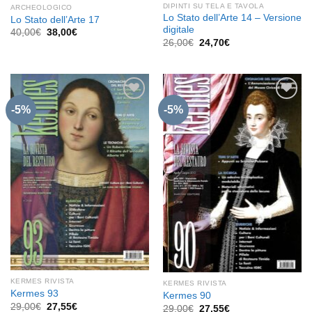
DIPINTI SU TELA E TAVOLA
ARCHEOLOGICO
Lo Stato dell’Arte 14 – Versione
Lo Stato dell’Arte 17
digitale
Il
Il
40,00
€
38,00
€
prezzo
prezzo
Il
Il
26,00
€
24,70
€
originale
attuale
prezzo
prezzo
era:
è:
originale
attuale
40,00€.
38,00€.
era:
è:
26,00€.
24,70€.
-5%
-5%
Aggiungi
Aggiungi
alla lista
alla lista
dei
dei
desideri
desideri
KERMES RIVISTA
KERMES RIVISTA
Kermes 93
Kermes 90
Il
Il
29,00
€
27,55
€
Il
Il
29,00
€
27,55
€