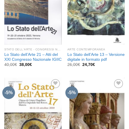
STATO DELL'ARTE - CONGRESSI NAZIONALI IGIIC
ARTE CONTEMPORANEA
Lo Stato dell’Arte 21 – Atti del
Lo Stato dell’Arte 13 – Versione
XXI Congresso Nazionale IGIIC
digitale in formato pdf
Il
Il
Il
Il
40,00
€
38,00
€
26,00
€
24,70
€
prezzo
prezzo
prezzo
prezzo
originale
attuale
originale
attuale
era:
è:
era:
è:
40,00€.
38,00€.
26,00€.
24,70€.
-5%
-5%
Aggiungi
Aggiungi
alla lista
alla lista
dei
dei
desideri
desideri