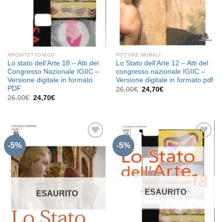
ARCHITETTONICO
PITTURE MURALI
Lo stato dell’Arte 18 – Atti del
Lo Stato dell’Arte 12 – Atti del
Congresso Nazionale IGIIC –
congresso nazionale IGIIC –
Versione digitale in formato
Versione digitale in formato pdf
PDF
Il
Il
26,00
€
24,70
€
prezzo
prezzo
Il
Il
26,00
€
24,70
€
originale
attuale
prezzo
prezzo
era:
è:
originale
attuale
26,00€.
24,70€.
era:
è:
26,00€.
24,70€.
-5%
-5%
Aggiungi
Aggiungi
alla lista
alla lista
dei
dei
desideri
desideri
ESAURITO
ESAURITO