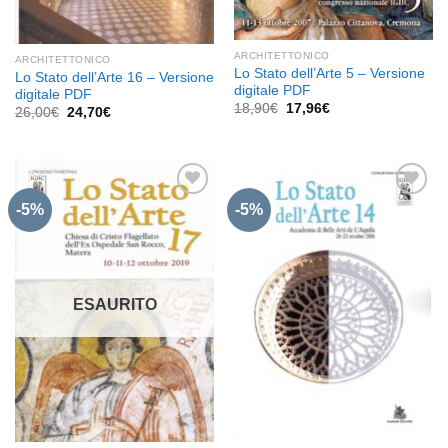
ARCHITETTONICO
ARCHITETTONICO
Lo Stato dell’Arte 5 – Versione
Lo Stato dell’Arte 16 – Versione
digitale PDF
digitale PDF
Il
Il
18,90
€
17,96
€
Il
Il
26,00
€
24,70
€
prezzo
prezzo
prezzo
prezzo
originale
attuale
originale
attuale
era:
è:
era:
è:
18,90€.
17,96€.
26,00€.
24,70€.
-5%
-5%
Aggiungi
Aggiungi
alla lista
alla lista
dei
dei
desideri
desideri
ESAURITO