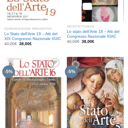
ARCHITETTONICO
CONSERVAZIONE PREVENTIVA
Lo stato dell’Arte 18 – Atti del
Lo Stato dell’Arte 19 – Atti del
Congresso Nazionale IGIIC
XIX Congresso Nazionale IGIIC
Il
Il
40,00
€
38,00
€
Il
Il
40,00
€
38,00
€
prezzo
prezzo
prezzo
prezzo
originale
attuale
originale
attuale
era:
è:
era:
è:
40,00€.
38,00€.
40,00€.
38,00€.
-5%
-5%
Aggiungi
Aggiungi
alla lista
alla lista
dei
dei
desideri
desideri