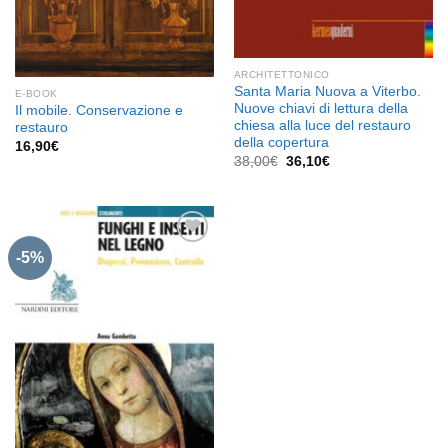
ARCHITETTONICO
Santa Maria Nuova a Viterbo.
E-BOOK
Nuove chiavi di lettura della
Il mobile. Conservazione e
chiesa alla luce del restauro
restauro
della copertura
16,90
€
Il
Il
38,00
€
36,10
€
prezzo
prezzo
originale
attuale
era:
è:
38,00€.
36,10€.
-5%
Aggiungi
alla lista
dei
desideri