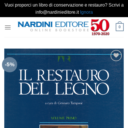
Vuoi proporci un libro di conservazione e restauro? Scrivi a
info@nardinieditore.it
Ignora
Salta
0
ai
contenuti
-5%
Aggiungi
alla lista
dei
desideri