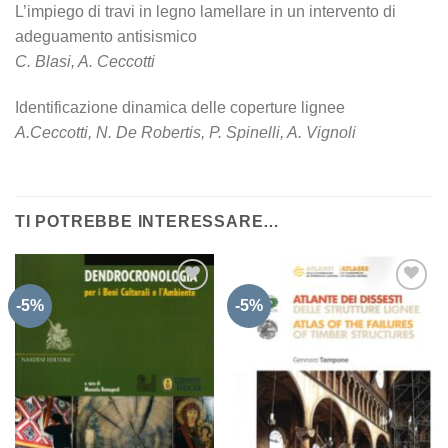
L’impiego di travi in legno lamellare in un intervento di
adeguamento antisismico
C. Blasi, A. Ceccotti
Identificazione dinamica delle coperture lignee
A.Ceccotti, N. De Robertis, P. Spinelli, A. Vignoli
TI POTREBBE INTERESSARE…
-5%
-5%
Aggiungi
Aggiungi
alla lista
alla lista
dei
dei
desideri
desideri