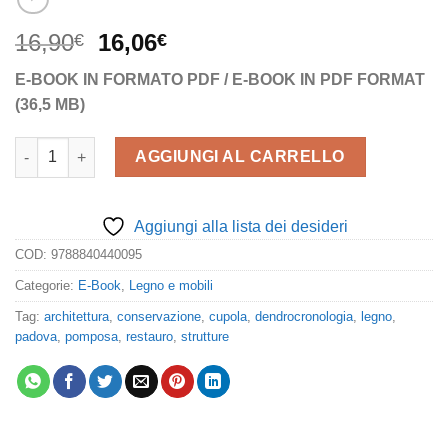
Il
Il
16,90
16,06
€
€
prezzo
prezzo
E-BOOK IN FORMATO PDF / E-BOOK IN PDF FORMAT
originale
attuale
(36,5 MB)
era:
è:
16,90€.
16,06€.
Il restauro del legno. Volume 1 quantità
AGGIUNGI AL CARRELLO
Aggiungi alla lista dei desideri
COD:
9788840440095
Categorie:
E-Book
,
Legno e mobili
Tag:
architettura
,
conservazione
,
cupola
,
dendrocronologia
,
legno
,
padova
,
pomposa
,
restauro
,
strutture