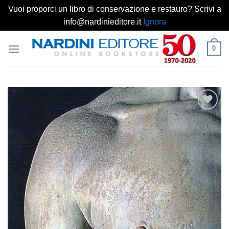
Vuoi proporci un libro di conservazione e restauro? Scrivi a
info@nardinieditore.it
Ignora
Salta
0
ai
contenuti
Aggiungi
alla lista
dei
desideri