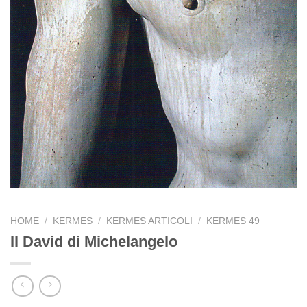
HOME
/
KERMES
/
KERMES ARTICOLI
/
KERMES 49
Il David di Michelangelo