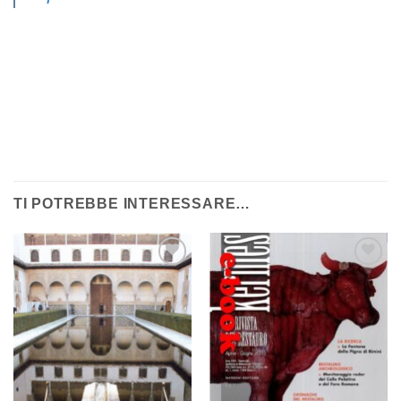
TI POTREBBE INTERESSARE…
Aggiungi
Aggiungi
alla lista
alla lista
dei
dei
desideri
desideri