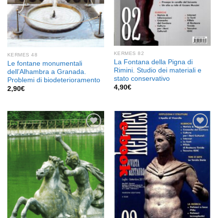
KERMES 82
KERMES 48
La Fontana della Pigna di
Le fontane monumentali
Rimini. Studio dei materiali e
dell’Alhambra a Granada.
stato conservativo
Problemi di biodeterioramento
4,90
€
2,90
€
Aggiungi
Aggiungi
alla lista
alla lista
dei
dei
desideri
desideri