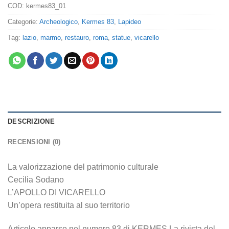
COD:
kermes83_01
Categorie:
Archeologico
,
Kermes 83
,
Lapideo
Tag:
lazio
,
marmo
,
restauro
,
roma
,
statue
,
vicarello
DESCRIZIONE
RECENSIONI (0)
La valorizzazione del patrimonio culturale
Cecilia Sodano
L’APOLLO DI VICARELLO
Un’opera restituita al suo territorio
Articolo apparso nel numero 83 di KERMES La rivista del