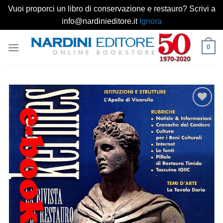
Vuoi proporci un libro di conservazione e restauro? Scrivi a
info@nardinieditore.it
Ignora
Salta
0
ai
contenuti
Aggiungi
alla lista
dei
desideri