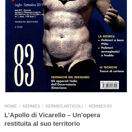
HOME
/
KERMES
/
KERMES ARTICOLI
/
KERMES 83
L’Apollo di Vicarello – Un’opera
restituita al suo territorio