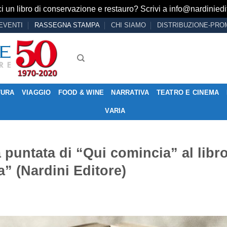
i un libro di conservazione e restauro? Scrivi a
info@nardiniedit
EVENTI
RASSEGNA STAMPA
CHI SIAMO
DISTRIBUZIONE-PRO
TURA
VIAGGIO
FOOD & WINE
NARRATIVA
TEATRO E CINEMA
VARIA
 puntata di “Qui comincia” al libr
a” (Nardini Editore)