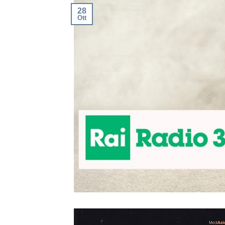
28
Ott