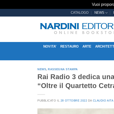
Vuoi proporc
Salta
CATALOGO
NEWS
ai
contenuti
NOVITA’
RESTAURO
ARTE
ARCHITET
NEWS
,
RASSEGNA STAMPA
Rai Radio 3 dedica una
“Oltre il Quartetto Cetr
PUBBLICATO IL
28 OTTOBRE 2022
DA
CLAUDIO AITA