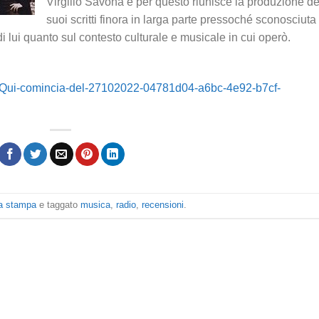
Virgilio Savona e per questo riunisce la produzione de
suoi scritti finora in larga parte pressoché sconosciut
di lui quanto sul contesto culturale e musicale in cui operò.
10/Qui-comincia-del-27102022-04781d04-a6bc-4e92-b7cf-
a stampa
e taggato
musica
,
radio
,
recensioni
.