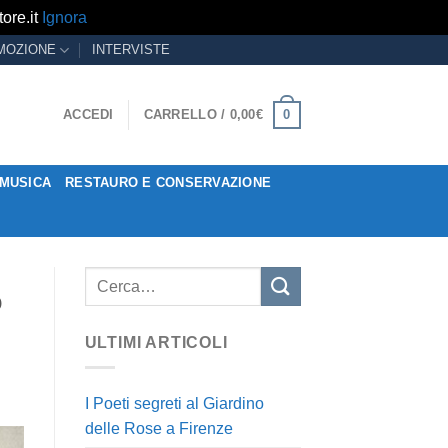
ore.it
Ignora
MOZIONE
INTERVISTE
0
ACCEDI
CARRELLO /
0,00
€
MUSICA
RESTAURO E CONSERVAZIONE
o
ULTIMI ARTICOLI
I Poeti segreti al Giardino
delle Rose a Firenze