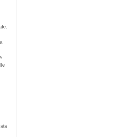
ale.
va
e
lle
cata