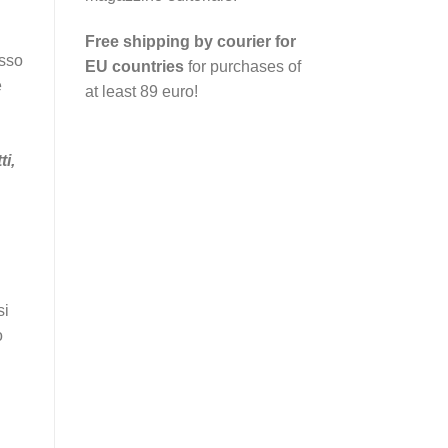
Free shipping by courier for
esso
EU countries
for purchases of
e
at least 89 euro!
i,
si
o