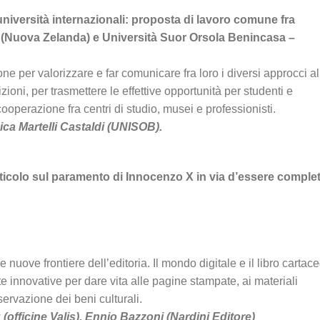
università internazionali: proposta di lavoro comune fra
W (Nuova Zelanda) e Università Suor Orsola Benincasa –
one per valorizzare e far comunicare fra loro i diversi approcci al
zioni, per trasmettere le effettive opportunità per studenti e
 cooperazione fra centri di studio, musei e professionisti.
ca Martelli Castaldi (UNISOB).
articolo sul paramento di Innocenzo X in via d’essere complet
 le nuove frontiere dell’editoria. Il mondo digitale e il libro cartace
innovative per dare vita alle pagine stampate, ai materiali
servazione dei beni culturali.
(officine Valis), Ennio Bazzoni (Nardini Editore)