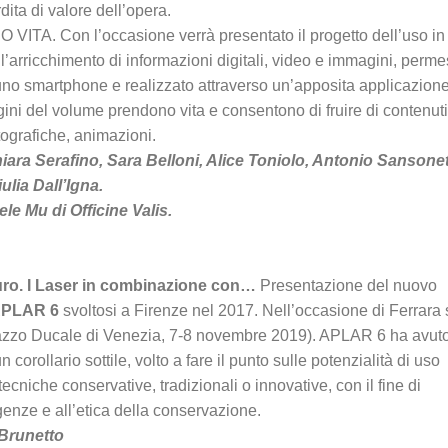
ita di valore dell’opera.
. Con l’occasione verrà presentato il progetto dell’uso in
l’arricchimento di informazioni digitali, video e immagini, perm
di uno smartphone e realizzato attraverso un’apposita applicazion
agini del volume prendono vita e consentono di fruire di contenuti
tografiche, animazioni.
ara Serafino, Sara Belloni, Alice Toniolo, Antonio Sansonett
lia Dall’Igna.
le Mu di Officine Valis.
uro. I Laser in combinazione con…
Presentazione del nuovo
PLAR 6
svoltosi a Firenze nel 2017. Nell’occasione di Ferrara 
azzo Ducale di Venezia, 7-8 novembre 2019). APLAR 6 ha avut
un corollario sottile, volto a fare il punto sulle potenzialità di uso
ecniche conservative, tradizionali o innovative, con il fine di
igenze e all’etica della conservazione.
 Brunetto