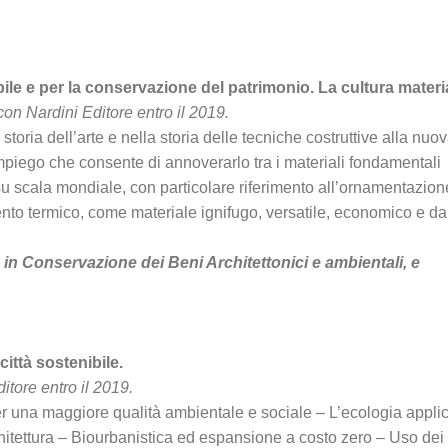
bile e per la conservazione del patrimonio. La cultura materi
con Nardini Editore entro il 2019.
toria dell’arte e nella storia delle tecniche costruttive alla nuo
piego che consente di annoverarlo tra i materiali fondamentali
 su scala mondiale, con particolare riferimento all’ornamentazion
ento termico, come materiale ignifugo, versatile, economico e da
D in Conservazione dei Beni Architettonici e ambientali, e
ittà sostenibile.
itore entro il 2019.
er una maggiore qualità ambientale e sociale – L’ecologia appli
chitettura – Biourbanistica ed espansione a costo zero – Uso dei