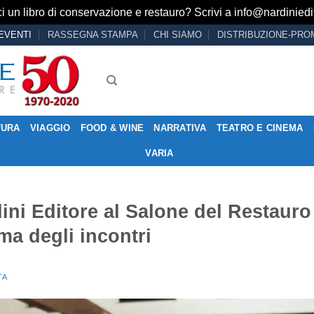
i un libro di conservazione e restauro? Scrivi a
info@nardiniedit
EVENTI
RASSEGNA STAMPA
CHI SIAMO
DISTRIBUZIONE-PRO
TURA
VIAGGIO
FOOD & WINE
NARRATIVA
TEATRO E CINEMA
VARIA
rdini Editore al Salone del Restauro
ma degli incontri
TA