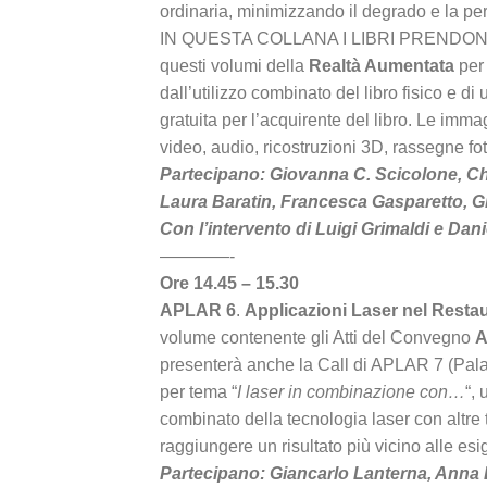
ordinaria, minimizzando il degrado e la perd
IN QUESTA COLLANA I LIBRI PRENDONO VITA
questi volumi della
Realtà Aumentata
per 
dall’utilizzo combinato del libro fisico e 
gratuita per l’acquirente del libro. Le imm
video, audio, ricostruzioni 3D, rassegne fo
Partecipano: Giovanna C. Scicolone, Chi
Laura Baratin, Francesca Gasparetto, Giu
Con l’intervento di Luigi Grimaldi e Danie
————-
Ore 14.45 – 15.30
APLAR 6
.
Applicazioni Laser nel Resta
volume contenente gli Atti del Convegno
A
presenterà anche la Call di APLAR 7 (Pal
per tema “
I laser in combinazione con…
“, 
combinato della tecnologia laser con altre t
raggiungere un risultato più vicino alle es
Partecipano: Giancarlo Lanterna, Anna