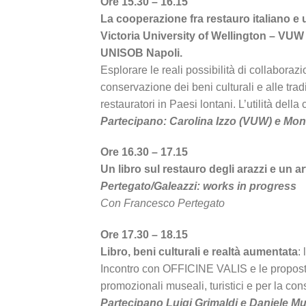
Ore 15.30 – 16.15
La cooperazione fra restauro italiano e 
Victoria University of Wellington – VU
UNISOB Napoli.
Esplorare le reali possibilità di collaborazi
conservazione dei beni culturali e alle tradi
restauratori in Paesi lontani. L’utilità della
Partecipano: Carolina Izzo (VUW) e Moni
Ore 16.30 – 17.15
Un libro sul restauro degli arazzi e un 
Pertegato/Galeazzi: works in progress
Con Francesco Pertegato
Ore 17.30 – 18.15
Libro, beni culturali e realtà aumentata
:
Incontro con OFFICINE VALIS e le proposte 
promozionali museali, turistici e per la con
Partecipano Luigi Grimaldi e Daniele Mu 