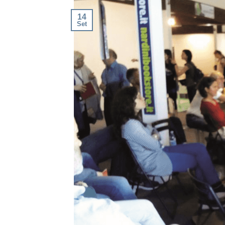
14
Set