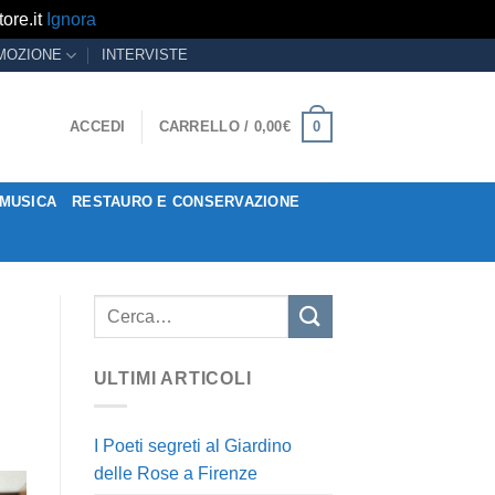
ore.it
Ignora
MOZIONE
INTERVISTE
0
ACCEDI
CARRELLO /
0,00
€
MUSICA
RESTAURO E CONSERVAZIONE
ULTIMI ARTICOLI
I Poeti segreti al Giardino
delle Rose a Firenze