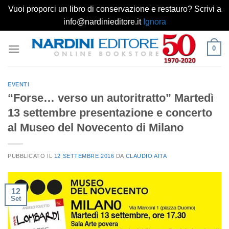
Vuoi proporci un libro di conservazione e restauro? Scrivi a
info@nardinieditore.it
Ignora
Salta
0
ai
contenuti
EVENTI
“Forse… verso un autoritratto” Martedì
13 settembre presentazione e concerto
al Museo del Novecento di Milano
PUBBLICATO IL
12 SETTEMBRE 2016
DA
CLAUDIO AITA
12
Set