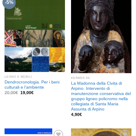
-5%
Aggiungi
Aggiungi
alla lista
alla lista
dei
dei
desideri
desideri
LEGNO E MOBILI
KERMES 96
Dendrocronologia. Per i beni
La Madonna della Civita di
culturali e l’ambiente
Arpino. Intervento di
Il
Il
20,00
€
19,00
€
manutenzione conservativa del
prezzo
prezzo
gruppo ligneo policromo nella
originale
attuale
collegiata di Santa Maria
era:
è:
20,00€.
19,00€.
Assunta di Arpino
4,90
€