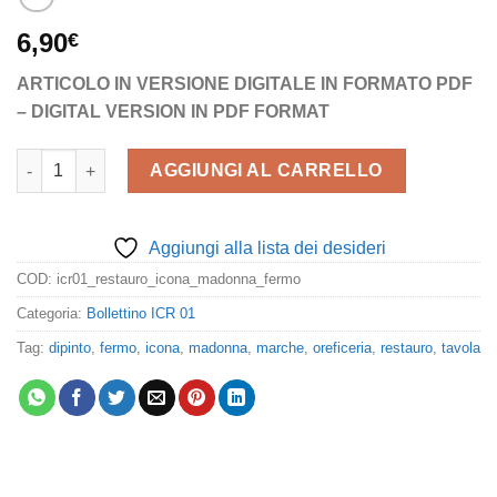
6,90
€
ARTICOLO IN VERSIONE DIGITALE IN FORMATO PDF
– DIGITAL VERSION IN PDF FORMAT
Il restauro dell'icona della Madonna di Fermo quantità
AGGIUNGI AL CARRELLO
Aggiungi alla lista dei desideri
COD:
icr01_restauro_icona_madonna_fermo
Categoria:
Bollettino ICR 01
Tag:
dipinto
,
fermo
,
icona
,
madonna
,
marche
,
oreficeria
,
restauro
,
tavola