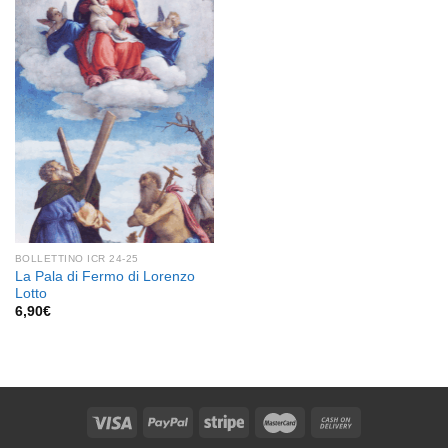
Aggiungi
alla lista
dei
desideri
BOLLETTINO ICR 24-25
La Pala di Fermo di Lorenzo
Lotto
6,90
€