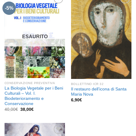
-5%
Aggiungi
Aggiungi
alla lista
alla lista
dei
dei
desideri
desideri
ESAURITO
CONSERVAZIONE PREVENTIVA
BOLLETTINO ICR 32
La Biologia Vegetale per i Beni
Il restauro dell’icona di Santa
Culturali – Vol. I.
Maria Nova
Biodeterioramento e
6,90
€
Conservazione
Il
Il
40,00
€
38,00
€
prezzo
prezzo
originale
attuale
era:
è:
40,00€.
38,00€.