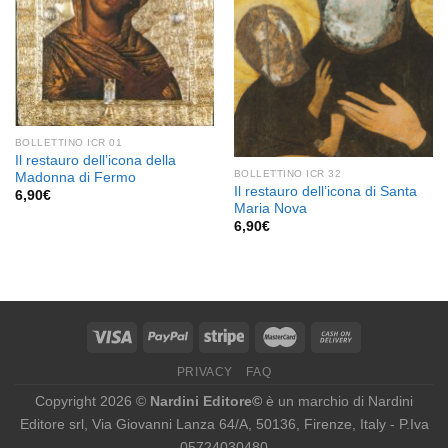
BOLLETTINO ICR 01
Il restauro dell’icona della
BOLLETTINO ICR 32
Madonna di Fermo
Il restauro dell’icona di Santa
6,90
€
Maria Nova
6,90
€
PRIVACY
FAQ
Copyright 2026 ©
Nardini Editore©
è un marchio di Nardini
Editore srl, Via Giovanni Lanza 64/A, 50136, Firenze, Italy - P.Iva
05724030480