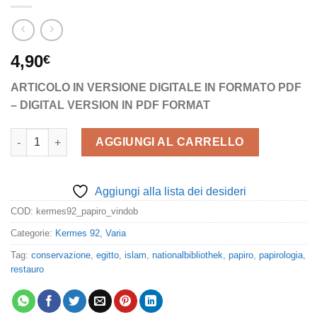
4,90
€
ARTICOLO IN VERSIONE DIGITALE IN FORMATO PDF
– DIGITAL VERSION IN PDF FORMAT
Il papiro P. Vindob. A. P. 9081. Restauro, digitalizzazione e cat
AGGIUNGI AL CARRELLO
Aggiungi alla lista dei desideri
COD:
kermes92_papiro_vindob
Categorie:
Kermes 92
,
Varia
Tag:
conservazione
,
egitto
,
islam
,
nationalbibliothek
,
papiro
,
papirologia
,
restauro