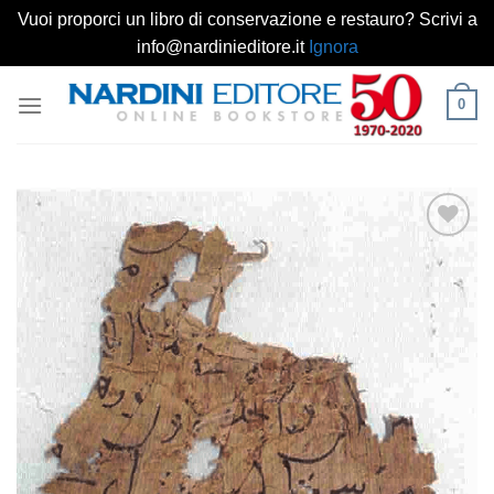
Vuoi proporci un libro di conservazione e restauro? Scrivi a
info@nardinieditore.it
Ignora
Salta
0
ai
contenuti
Aggiungi
alla lista
dei
desideri