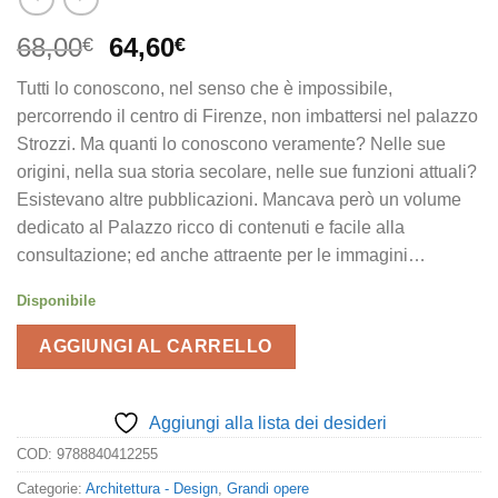
Il
Il
68,00
64,60
€
€
prezzo
prezzo
Tutti lo conoscono, nel senso che è impossibile,
originale
attuale
percorrendo il centro di Firenze, non imbattersi nel palazzo
era:
è:
Strozzi. Ma quanti lo conoscono veramente? Nelle sue
68,00€.
64,60€.
origini, nella sua storia secolare, nelle sue funzioni attuali?
Esistevano altre pubblicazioni. Mancava però un volume
dedicato al Palazzo ricco di contenuti e facile alla
consultazione; ed anche attraente per le immagini…
Disponibile
AGGIUNGI AL CARRELLO
Aggiungi alla lista dei desideri
COD:
9788840412255
Categorie:
Architettura - Design
,
Grandi opere