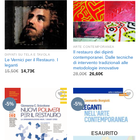
ARTE CONTEMPORANEA
Il restauro dei dipinti
DIPINTI SU TELA E TAVOLA
contemporanei. Dalle tecniche
Le Vernici per il Restauro. I
di intervento tradizionali alle
leganti
metodologie innovative
Il
Il
15,50
€
14,73
€
Il
Il
28,00
€
26,60
€
prezzo
prezzo
prezzo
prezzo
originale
attuale
originale
attuale
era:
è:
era:
è:
15,50€.
14,73€.
28,00€.
26,60€.
-5%
-5%
Aggiungi
Aggiungi
alla lista
alla lista
dei
dei
desideri
desideri
ESAURITO