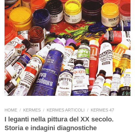
HOME
/
KERMES
/
KERMES ARTICOLI
/
KERMES 47
I leganti nella pittura del XX secolo.
Storia e indagini diagnostiche