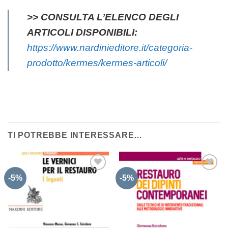
>> CONSULTA L’ELENCO DEGLI
ARTICOLI DISPONIBILI:
https://www.nardinieditore.it/categoria-
prodotto/kermes/kermes-articoli/
TI POTREBBE INTERESSARE…
-5%
-5%
Aggiungi
Aggiungi
alla lista
alla lista
dei
dei
desideri
desideri