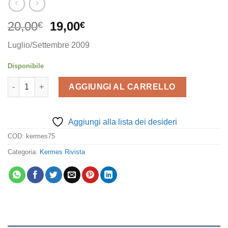
Il
Il
20,00
19,00
€
€
prezzo
prezzo
Luglio/Settembre 2009
originale
attuale
era:
è:
Disponibile
20,00€.
19,00€.
Kermes 75 quantità
AGGIUNGI AL CARRELLO
Aggiungi alla lista dei desideri
COD:
kermes75
Categoria:
Kermes Rivista