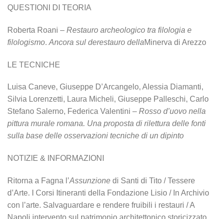
QUESTIONI DI TEORIA
Roberta Roani –
Restauro archeologico tra filologia e
filologismo
.
Ancora sul derestauro della
Minerva di Arezzo
LE TECNICHE
Luisa Caneve, Giuseppe D’Arcangelo, Alessia Diamanti,
Silvia Lorenzetti, Laura Micheli, Giuseppe Palleschi, Carlo
Stefano Salerno, Federica Valentini –
Rosso d’uovo nella
pittura
murale romana. Una proposta di rilettura delle fonti
sulla base delle osservazioni tecniche di un dipinto
NOTIZIE & INFORMAZIONI
Ritorna a Fagna l’
Assunzione
di Santi di Tito / Tessere
d’Arte. I Corsi Itineranti della Fondazione Lisio / In Archivio
con l’arte. Salvaguardare e rendere fruibili i restauri / A
Napoli intervento sul patrimonio architettonico storicizzato