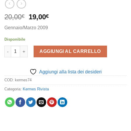
Il
Il
20,00
19,00
€
€
prezzo
prezzo
Gennaio/Marzo 2009
originale
attuale
era:
è:
Disponibile
20,00€.
19,00€.
Kermes 74 quantità
AGGIUNGI AL CARRELLO
Aggiungi alla lista dei desideri
COD:
kermes74
Categoria:
Kermes Rivista