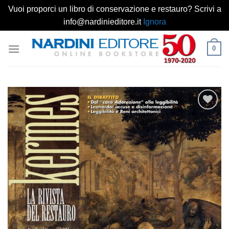
Vuoi proporci un libro di conservazione e restauro? Scrivi a
info@nardinieditore.it
Ignora
Salta
0
ai
contenuti
Aggiungi
alla lista
dei
desideri