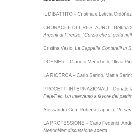
IL DIBATTITO – Cristina e Leticia Ordóñez
CRONACHE DEL RESTAURO – Bettina Sc
Argenti di Firenze. “Curzio che si getta ne
Cristina Vazio,
La Cappella Contarelli in S
DOSSIER – Claudio Menichelli, Olivia Pign
LA RICERCA – Carlo Serino, Mattia Serin
PROGETTI INTERNAZIONALI – Donatella
Peja/Pec. Un intervento a favore del patrim
Alessandro Gori, Roberta Lapucci,
Un cara
LA PROFESSIONE – Carlo Federici, Andrea
Merloni/ter: discussione aperta