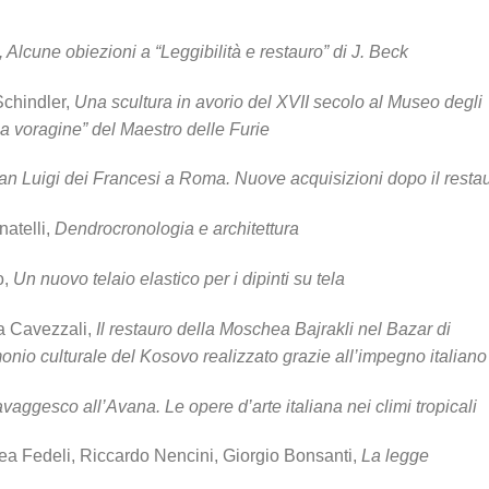
, Alcune obiezioni a “Leggibilità e restauro” di J.
Beck
hindler,
Una scultura in avorio del XVII secolo al
Museo degli
lla voragine” del Maestro delle Furie
an Luigi dei Francesi a Roma. Nuove acquisizioni dopo il resta
atelli,
Dendrocronologia e architettura
o,
Un nuovo telaio elastico per i dipinti su tela
 Cavezzali,
Il restauro della Moschea Bajrakli nel
Bazar di
onio culturale del Kosovo realizzato grazie all’impegno italiano
vaggesco all’Avana. Le opere d’arte italiana nei climi tropicali
 Fedeli, Riccardo Nencini, Giorgio Bonsanti,
La legge