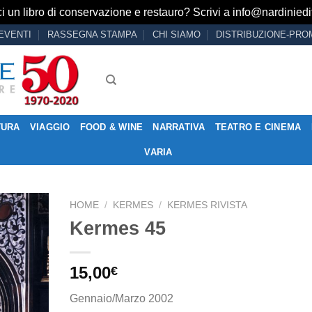
i un libro di conservazione e restauro? Scrivi a
info@nardiniedit
EVENTI
RASSEGNA STAMPA
CHI SIAMO
DISTRIBUZIONE-PRO
TURA
VIAGGIO
FOOD & WINE
NARRATIVA
TEATRO E CINEMA
VARIA
HOME
/
KERMES
/
KERMES RIVISTA
Kermes 45
Aggiungi
15,00
€
alla lista
dei
Gennaio/Marzo 2002
desideri