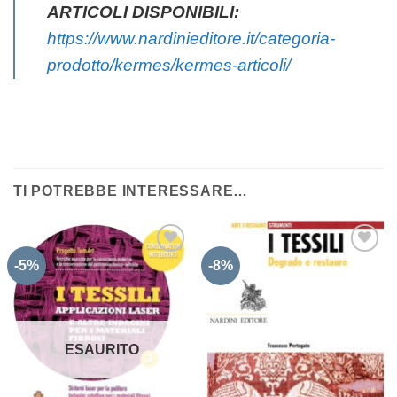
ARTICOLI DISPONIBILI:
https://www.nardinieditore.it/categoria-
prodotto/kermes/kermes-articoli/
TI POTREBBE INTERESSARE…
-5%
-8%
Aggiungi
Aggiungi
alla lista
alla lista
dei
dei
desideri
desideri
ESAURITO