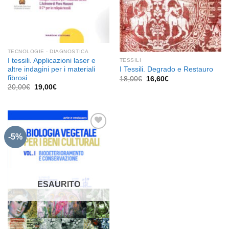
TECNOLOGIE - DIAGNOSTICA
I tessili. Applicazioni laser e
TESSILI
altre indagini per i materiali
I Tessili. Degrado e Restauro
fibrosi
Il
Il
18,00
€
16,60
€
prezzo
prezzo
Il
Il
20,00
€
19,00
€
originale
attuale
prezzo
prezzo
era:
è:
originale
attuale
18,00€.
16,60€.
era:
è:
20,00€.
19,00€.
-5%
Aggiungi
alla lista
dei
desideri
ESAURITO