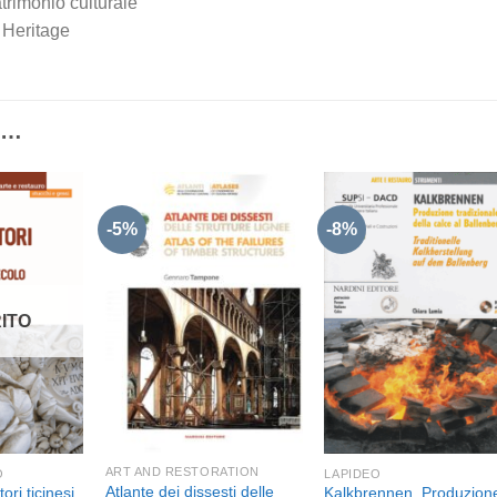
trimonio culturale
 Heritage
E…
-5%
-8%
Aggiungi
Aggiungi
Aggiun
alla lista
alla lista
alla lis
dei
dei
dei
ITO
desideri
desideri
desider
ART AND RESTORATION
O
LAPIDEO
Atlante dei dissesti delle
ori ticinesi
Kalkbrennen. Produzion