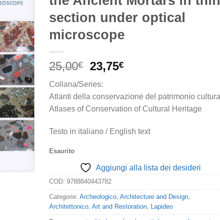
the Ancient Mortars in thi
section under optical
microscope
Il
Il
25,00
23,75
€
€
prezzo
prezzo
Collana/Series:
originale
attuale
Atlanti della conservazione del patrimonio cultura
era:
è:
Atlases of Conservation of Cultural Heritage
25,00€.
23,75€.
Testo in italiano / English text
Esaurito
Aggiungi alla lista dei desideri
COD:
9788840443782
Categorie:
Archeologico
,
Architecture and Design
,
Architettonico
,
Art and Restoration
,
Lapideo