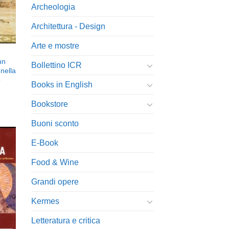
Archeologia
Architettura - Design
Arte e mostre
un
Bollettino ICR
 nella
o
Books in English
Bookstore
Buoni sconto
E-Book
Food & Wine
ngi
ista
Grandi opere
i
eri
Kermes
Letteratura e critica