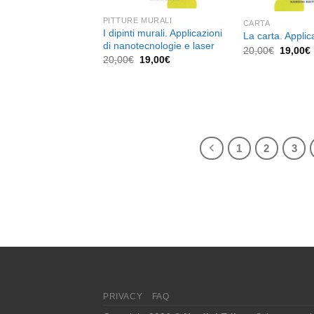
PITTURE MURALI
CARTA
I dipinti murali. Applicazioni
La carta. Applic
di nanotecnologie e laser
Il
I
20,00
€
19,00
€
Il
Il
prezzo
20,00
€
19,00
€
prezzo
prezzo
original
originale
attuale
era:
era:
è:
20,00€.
20,00€.
19,00€.
1
2
3
PRIVACY
FAQ