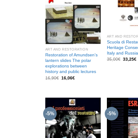
dei
desideri
ART AND RESTO
Scuola di Resta
Heritage Conser
ART AND RESTORATION
Italy and Russia
Restoration of Amundsen’s
Il
I
35,00
€
33,25
€
lantern slides The polar
prezzo
explorations between
original
history and public lectures
era:
35,00€.
Il
Il
16,90
€
16,06
€
prezzo
prezzo
originale
attuale
era:
è:
16,90€.
16,06€.
-5%
-5%
Aggiungi
alla lista
dei