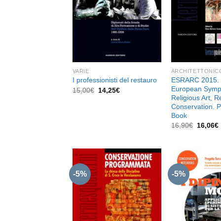
desideri
VARIE
ARCHITETTONIC
ESRARC 2015. 
I professionisti del restauro
European Symp
Il
Il
15,00
€
14,25
€
prezzo
prezzo
Religious Art, R
originale
attuale
Conservation. 
era:
è:
Book
15,00€.
14,25€.
Il
I
16,90
€
16,06
€
prezzo
original
era:
16,90€.
-5%
-5%
Aggiungi
alla lista
dei
desideri