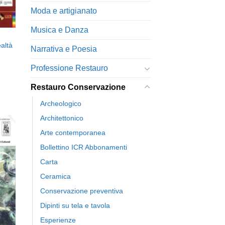
Moda e artigianato
Musica e Danza
ealtà
Narrativa e Poesia
Professione Restauro
Restauro Conservazione
Archeologico
Architettonico
Arte contemporanea
Bollettino ICR Abbonamenti
ngi
Carta
ista
i
Ceramica
eri
Conservazione preventiva
Dipinti su tela e tavola
Esperienze