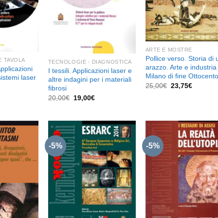
ARTE E MOSTRE
Pollice verso. Storia di 
 E TAVOLA
TECNOLOGIE - DIAGNOSTICA
arazzo. Arte e industria
Applicazioni
I tessili. Applicazioni laser e
Milano di fine Ottocent
sistemi laser
altre indagini per i materiali
Il
Il
25,00
€
23,75
€
fibrosi
prezzo
prezzo
l
Il
Il
20,00
€
19,00
€
originale
attuale
prezzo
prezzo
prezzo
era:
è:
e
attuale
originale
attuale
25,00€.
23,75€.
è:
era:
è:
19,00€.
20,00€.
19,00€.
-5%
-5%
Aggiungi
Aggiungi
Aggiu
alla lista
alla lista
alla l
dei
dei
de
desideri
desideri
desid