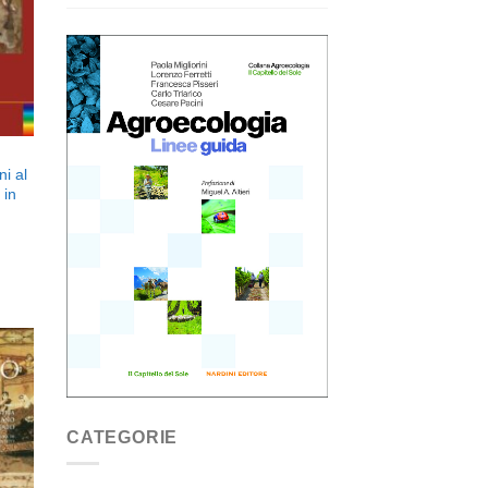
eri
i al
 in
ngi
CATEGORIE
ista
i
eri