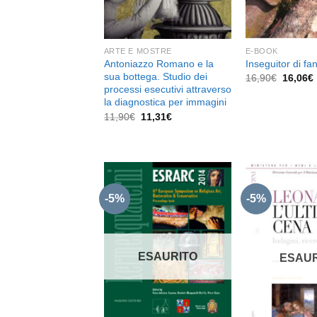
E-BOOK
ARTE E MOSTRE
Inseguitor di fa
Antoniazzo Romano e la
sua bottega. Studio dei
Il
I
16,90
€
16,06
€
prezzo
processi esecutivi attraverso
original
la diagnostica per immagini
era:
Il
Il
11,90
€
11,31
€
16,90€.
prezzo
prezzo
originale
attuale
era:
è:
11,90€.
11,31€.
-5%
-5%
Aggiungi
alla lista
dei
ESAURITO
desideri
ESAUR