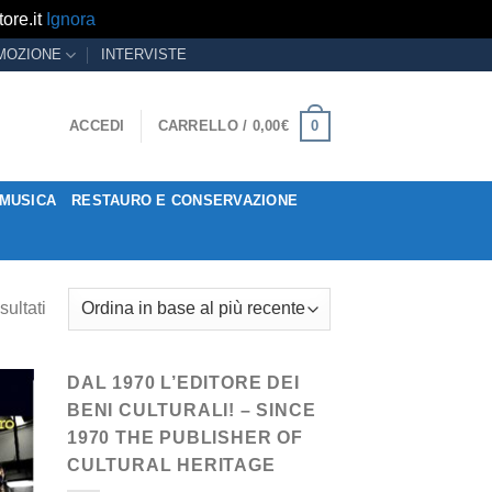
ore.it
Ignora
MOZIONE
INTERVISTE
0
ACCEDI
CARRELLO /
0,00
€
MUSICA
RESTAURO E CONSERVAZIONE
sultati
DAL 1970 L’EDITORE DEI
BENI CULTURALI! – SINCE
1970 THE PUBLISHER OF
CULTURAL HERITAGE
ngi
ista