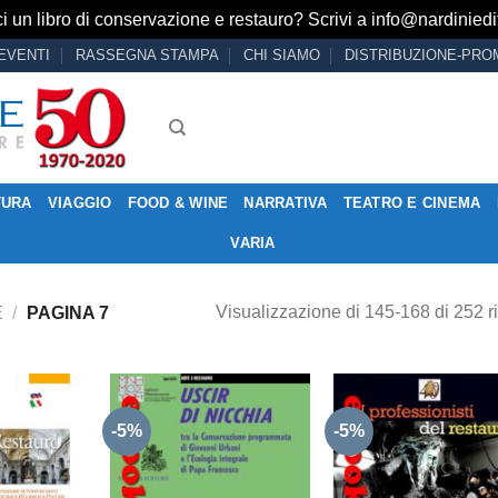
i un libro di conservazione e restauro? Scrivi a
info@nardiniedit
EVENTI
RASSEGNA STAMPA
CHI SIAMO
DISTRIBUZIONE-PRO
TURA
VIAGGIO
FOOD & WINE
NARRATIVA
TEATRO E CINEMA
VARIA
Visualizzazione di 145-168 di 252 ri
E
/
PAGINA 7
-5%
-5%
Aggiungi
Aggiungi
Aggiu
alla lista
alla lista
alla l