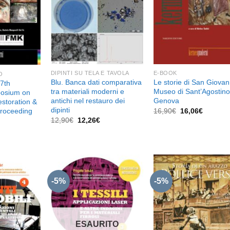
desideri
desideri
desid
DIPINTI SU TELA E TAVOLA
E-BOOK
O
Blu. Banca dati comparativa
Le storie di San Giovann
7th
tra materiali moderni e
Museo di Sant’Agostino
osium on
antichi nel restauro dei
Genova
estoration &
dipinti
Il
Il
Proceeding
16,90
€
16,06
€
prezzo
prezzo
Il
Il
12,90
€
12,26
€
originale
attuale
prezzo
prezzo
l
era:
è:
originale
attuale
prezzo
16,90€.
16,06€.
era:
è:
e
attuale
12,90€.
12,26€.
è:
16,06€.
-5%
-5%
Aggiungi
Aggiungi
Aggiu
alla lista
alla lista
alla l
dei
dei
de
desideri
desideri
desid
ESAURITO