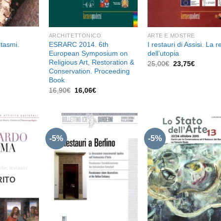
ARCHITETTONICO
ARTE E MOSTRE
ntasmi.
ESRARC 2014. 6th
I restauri di Assisi. La r
European Symposium on
dell’utopia
l
prezzo
Religious Art, Restoration &
Il
Il
25,00
€
23,75
€
e
attuale
prezzo
prezzo
Conservation. Proceeding
è:
originale
attuale
Book
16,06€.
era:
è:
Il
Il
16,90
€
16,06
€
25,00€.
23,75€.
prezzo
prezzo
originale
attuale
era:
è:
16,90€.
16,06€.
-5%
-5%
Aggiungi
Aggiungi
Aggiu
alla lista
alla lista
alla l
dei
dei
de
desideri
desideri
desid
ITO