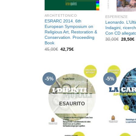
ARCHITETTONICO
ESPERIENZE
ESRARC 2014. 6th
Leonardo. L’Ult
European Symposium on
Indagini, ricerc
Religious Art, Restoration &
Con CD allegat
Conservation. Proceeding
Il
I
30,00
€
28,50
€
Book
prezzo
original
Il
Il
45,00
€
42,75
€
era:
prezzo
prezzo
30,00€.
originale
attuale
era:
è:
45,00€.
42,75€.
-5%
-5%
Aggiungi
alla lista
dei
ESAURITO
desideri