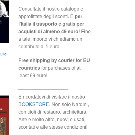
i
eri
Consultate il nostro catalogo e
approfittate degli sconti. E
per
l’Italia il trasporto è gratis per
acquisti di almeno 49 euro!
Fino
a tale importo vi chiediamo un
contributo di 5 euro.
auro
Free shipping by courier for EU
countries
for purchases of at
least 89 euro!
——————————-
E ricordatevi di visitare il nostro
BOOKSTORE
. Non solo Nardini,
con titoli di restauro, architettura,
Arte e molto altro, nuovi e usati,
ngi
scontati e alle stesse condizioni!
ista
i