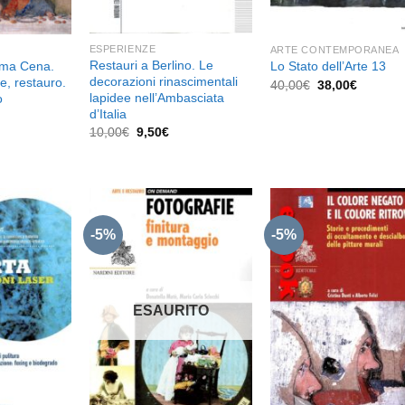
ESPERIENZE
ARTE CONTEMPORANEA
Restauri a Berlino. Le
ima Cena.
Lo Stato dell’Arte 13
decorazioni rinascimentali
he, restauro.
Il
Il
40,00
€
38,00
€
prezzo
prezzo
lapidee nell’Ambasciata
o
originale
attuale
d’Italia
l
era:
è:
prezzo
Il
Il
10,00
€
9,50
€
40,00€.
38,00€.
e
attuale
prezzo
prezzo
è:
originale
attuale
28,50€.
era:
è:
10,00€.
9,50€.
-5%
-5%
Aggiungi
Aggiungi
Aggiu
alla lista
alla lista
alla l
dei
dei
de
desideri
desideri
desid
ESAURITO