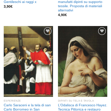
Gentileschi ai raggi x
manufatti dipinti su supporto
tessile. Proposta di materiali
3,90
€
alternativi
4,90
€
Aggiungi
Aggiungi
alla lista
alla lista
dei
dei
desideri
desideri
ESPERIENZE
DIPINTI SU TELA E TAVOLA
Carlo Saraceni e la tela di san
L’Odalisca di Francesco Hayez.
Carlo Borromeo in San
Tecnica Pittorica e restauro