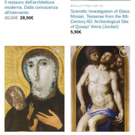
Il restauro dell’architettura
BOLLETTINO ICR 32
moderna. Dalla conoscenza
Scientific Investigation of Glass
all’intervento
Mosaic. Tesserae from the 8th
Il
Il
30,00
€
28,50
€
Century AD. Archeological Site
prezzo
prezzo
originale
attuale
of Qusayr’ Amra (Jordan)
era:
è:
5,90
€
30,00€.
28,50€.
Aggiungi
Aggiungi
alla lista
alla lista
dei
dei
desideri
desideri