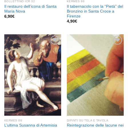
BOLLETTINO ICR 32
KERMES 86
Il restauro dell’icona di Santa
Il tabernacolo con la “Pietà” del
Maria Nova
Bronzino in Santa Croce a
Firenze
6,90
€
4,90
€
Aggiungi
Aggiungi
alla lista
alla lista
dei
dei
desideri
desideri
KERMES 88
DIPINTI SU TELA E TAVOLA
L’ultima Susanna di Artemisia
Reintegrazione delle lacune nei