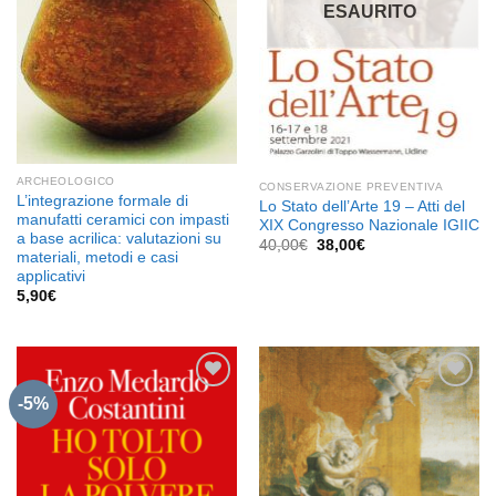
ESAURITO
ARCHEOLOGICO
CONSERVAZIONE PREVENTIVA
L’integrazione formale di
Lo Stato dell’Arte 19 – Atti del
manufatti ceramici con impasti
XIX Congresso Nazionale IGIIC
a base acrilica: valutazioni su
Il
Il
40,00
€
38,00
€
materiali, metodi e casi
prezzo
prezzo
originale
attuale
applicativi
era:
è:
5,90
€
40,00€.
38,00€.
-5%
Aggiungi
Aggiungi
alla lista
alla lista
dei
dei
desideri
desideri