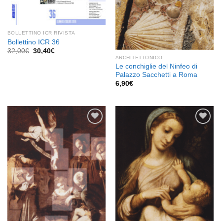
BOLLETTINO ICR RIVISTA
Bollettino ICR 36
Il
Il
32,00
€
30,40
€
prezzo
prezzo
ARCHITETTONICO
originale
attuale
Le conchiglie del Ninfeo di
era:
è:
Palazzo Sacchetti a Roma
32,00€.
30,40€.
6,90
€
Aggiungi
Aggiungi
alla lista
alla lista
dei
dei
desideri
desideri