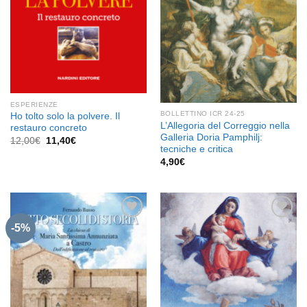
ESPERIENZE
BOLLETTINO ICR 24-25
Ho tolto solo la polvere. Il
L’Allegoria del Correggio nella
restauro concreto
Galleria Doria Pamphilj:
Il
Il
12,00
€
11,40
€
prezzo
prezzo
tecniche e critica
originale
attuale
4,90
€
era:
è:
12,00€.
11,40€.
-5%
Aggiungi
Aggiungi
alla lista
alla lista
dei
dei
desideri
desideri