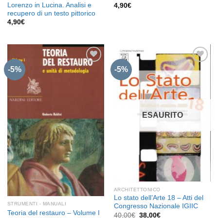
Lorenzo in Lucina. Analisi e
4,90
€
recupero di un testo pittorico
4,90
€
-5%
-5%
Aggiungi
Aggiungi
alla lista
alla lista
dei
dei
desideri
desideri
ESAURITO
ARCHITETTONICO
Lo stato dell’Arte 18 – Atti del
STRUMENTI - MANUALI
Congresso Nazionale IGIIC
Teoria del restauro – Volume I
Il
Il
40,00
€
38,00
€