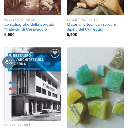
BOLLETTINO ICR 28
BOLLETTINO ICR 30
Le radiografie della perduta
Materiali e tecnica in alcuni
“Natività” di Caravaggio
dipinti del Correggio
5,90
€
5,90
€
-5%
Aggiungi
Aggiungi
alla lista
alla lista
dei
dei
desideri
desideri
ARCHITETTONICO