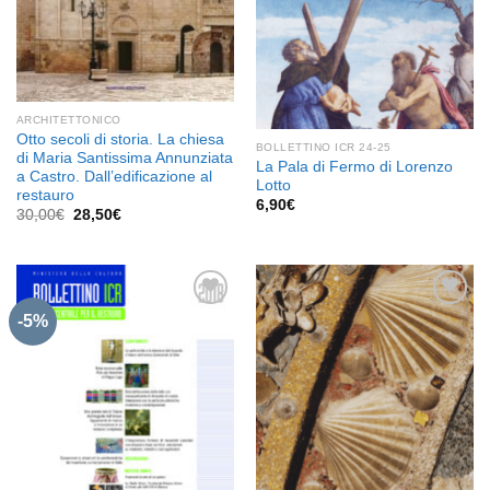
ARCHITETTONICO
Otto secoli di storia. La chiesa
BOLLETTINO ICR 24-25
di Maria Santissima Annunziata
La Pala di Fermo di Lorenzo
a Castro. Dall’edificazione al
Lotto
restauro
6,90
€
Il
Il
30,00
€
28,50
€
prezzo
prezzo
originale
attuale
era:
è:
30,00€.
28,50€.
-5%
Aggiungi
Aggiungi
alla lista
alla lista
dei
dei
desideri
desideri