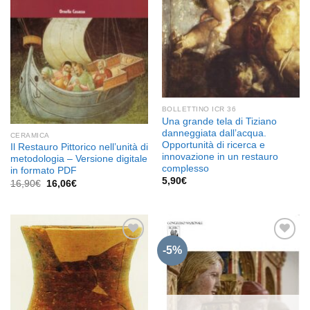
BOLLETTINO ICR 36
Una grande tela di Tiziano
danneggiata dall’acqua.
CERAMICA
Opportunità di ricerca e
Il Restauro Pittorico nell’unità di
innovazione in un restauro
metodologia – Versione digitale
complesso
in formato PDF
5,90
€
Il
Il
16,90
€
16,06
€
prezzo
prezzo
originale
attuale
era:
è:
16,90€.
16,06€.
-5%
Aggiungi
Aggiungi
alla lista
alla lista
dei
dei
desideri
desideri