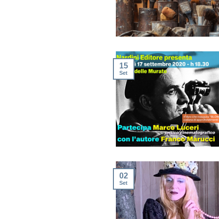
15
Set
02
Set