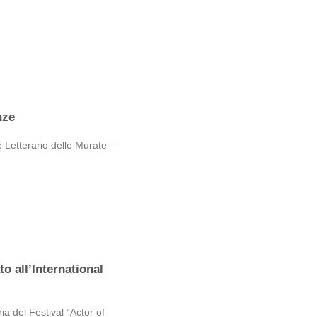
nze
 Letterario delle Murate –
o all’International
ia del Festival “Actor of