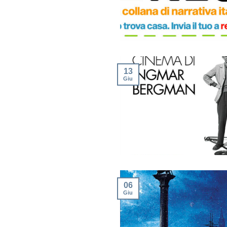
13
Giu
06
Giu