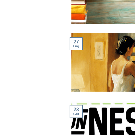
27
Lug
23
Giu