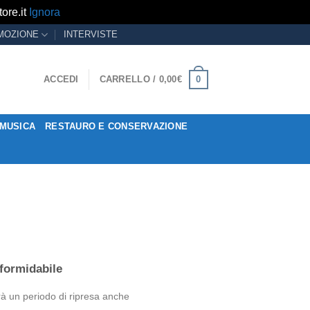
ore.it
Ignora
MOZIONE
INTERVISTE
0
ACCEDI
CARRELLO /
0,00
€
MUSICA
RESTAURO E CONSERVAZIONE
 formidabile
arà un periodo di ripresa anche