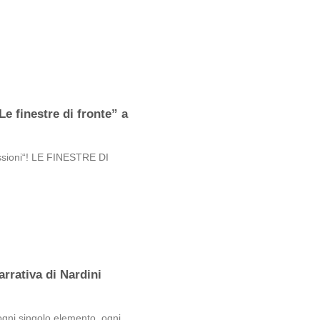
e finestre di fronte” a
ssioni“! LE FINESTRE DI
rrativa di Nardini
ogni singolo elemento, ogni