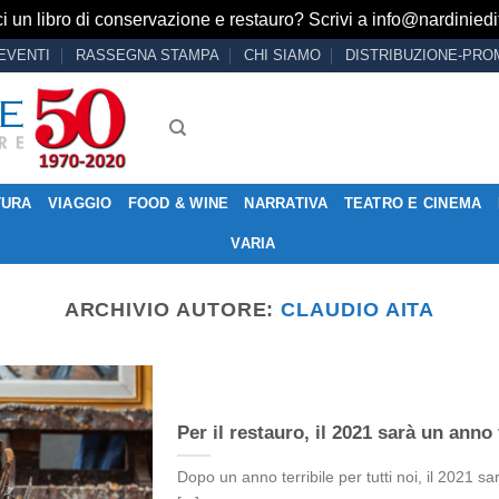
i un libro di conservazione e restauro? Scrivi a
info@nardiniedit
EVENTI
RASSEGNA STAMPA
CHI SIAMO
DISTRIBUZIONE-PRO
TURA
VIAGGIO
FOOD & WINE
NARRATIVA
TEATRO E CINEMA
VARIA
ARCHIVIO AUTORE:
CLAUDIO AITA
Per il restauro, il 2021 sarà un anno
Dopo un anno terribile per tutti noi, il 2021 s