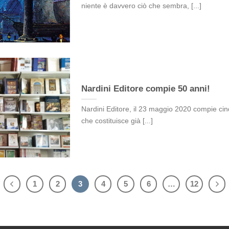
niente è davvero ciò che sembra, [...]
Nardini Editore compie 50 anni!
Nardini Editore, il 23 maggio 2020 compie cin
che costituisce già [...]
1
2
3
4
5
6
…
12