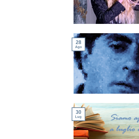
28
Ago
30
Lug