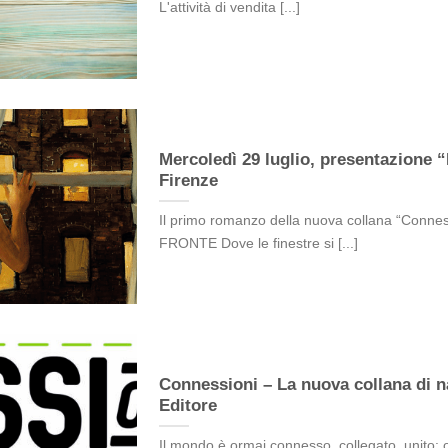
L'attività di vendita [...]
Mercoledì 29 luglio, presentazione “L
Firenze
Il primo romanzo della nuova collana “Conne
FRONTE Dove le finestre si [...]
Connessioni – La nuova collana di na
Editore
Il mondo è ormai connesso, collegato, unito: 